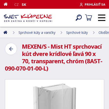
CZ
SK
PRIHLÁSIŤ SA
Sprchové kúty a vaničky
Sprchové kúty
Obdĺžn
MEXEN/S - Mist HT sprchovací
kút dvere krídlové ľavá 90 x
70, transparent, chróm (8A5T-
090-070-01-00-L)