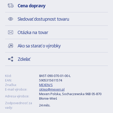
Cena dopravy
Sledovať dostupnost tovaru
Otázka na tovar
Ako sa starať o výrobky
Zdieľať
Kód:
8A5T-090-070-01-00-L
EAN:
5905315611574
Značka:
MEXEN/S
E-mail výrobce:
sklep@mexen.pl
Mexen Polska, Sochaczewska 96B 05-870
Adresa výrobce:
Błonie-Wieś
Zodpovednosť za
24 měs.
vady: