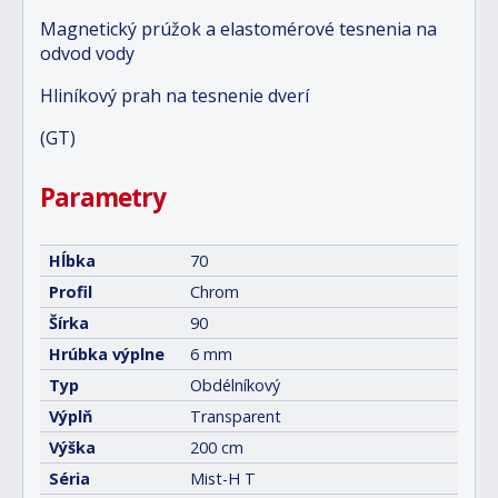
Magnetický prúžok a elastomérové tesnenia na
odvod vody
Hliníkový prah na tesnenie dverí
(GT)
Parametry
Hĺbka
70
Profil
Chrom
Šírka
90
Hrúbka výplne
6 mm
Typ
Obdélníkový
Výplň
Transparent
Výška
200 cm
Séria
Mist-H T