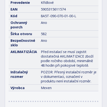
Prevedenie
Křídlové
EAN
5905315611574
Kód
8A5T-090-070-01-00-L
Ochranný
Ano
povrch
Šírka otvoru
582
Bezpečnostné
Ano
sklo
AKLIMATIZÁCIA
Před instalací se musí zajistit
dostatečná AKLIMATIZACE zboží
podle ročního období, minimálně
48 hodin při pokojové teplotě.
Inštalačný
POZOR: Přesný instalační rozměr je
rozmer
v dokumentaci, označení v
produktu není instalační rozměr.
Výrobca
Mexen