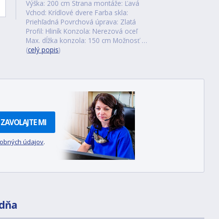
Výška: 200 cm Strana montáže: Ľavá
Vchod: Krídlové dvere Farba skla:
Priehľadná Povrchová úprava: Zlatá
Profil: Hliník Konzola: Nerezová oceľ
Max. dĺžka konzola: 150 cm Možnosť …
(
celý popis
)
ZAVOLAJTE MI
sobných údajov
.
dňa