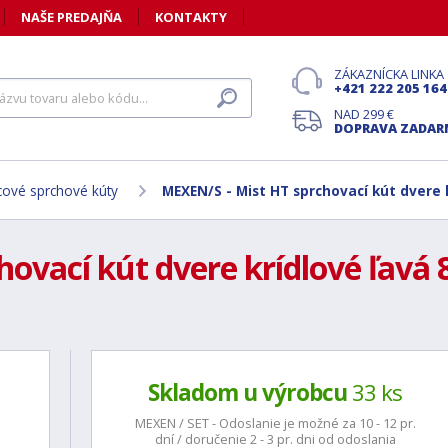
NAŠE PREDAJŇA
KONTAKTY
ZÁKAZNÍCKA LINKA
+421 222 205 164
NAD 299 €
DOPRAVA ZADA
cové sprchové kúty
MEXEN/S - Mist HT sprchovací kút dvere k
ovací kút dvere krídlové ľavá 8
Skladom u výrobcu
33 ks
MEXEN / SET - Odoslanie je možné za 10 - 12 pr.
dní / doručenie 2 - 3 pr. dni od odoslania