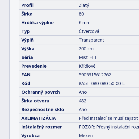
Profil
Zlatý
Šírka
80
Hrúbka výplne
6 mm
Typ
Čtvercová
Výplň
Transparent
Výška
200 cm
Séria
Mist-H T
Prevedenie
Křídlové
EAN
5905315612762
Kód
8A5T-080-080-50-00-L
Ochranný povrch
Ano
Šírka otvoru
482
Bezpečnostné sklo
Ano
AKLIMATIZÁCIA
Před instalací se musí zajis
Inštalačný rozmer
POZOR: Přesný instalační roz
Výrobca
Mexen