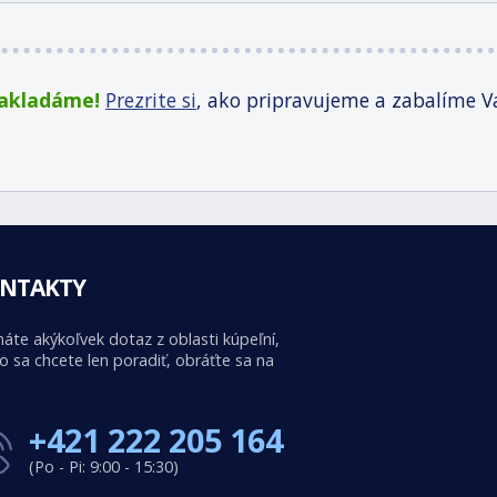
zakladáme!
Prezrite si
, ako pripravujeme a zabalíme V
NTAKTY
áte akýkoľvek dotaz z oblasti kúpeľní,
o sa chcete len poradiť, obráťte sa na
+421 222 205 164
(Po - Pi: 9:00 - 15:30)