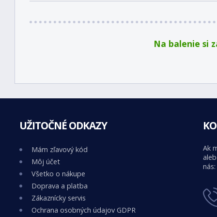
Na balenie si 
UŽITOČNÉ ODKAZY
KO
Ak m
Mám zľavový kód
aleb
Môj účet
nás:
Všetko o nákupe
Doprava a platba
Zákaznícky servis
Ochrana osobných údajov GDPR