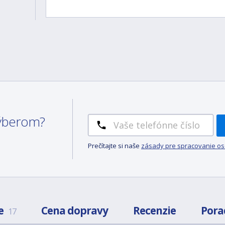
 výberom?
Prečítajte si naše
zásady pre spracovanie o
e
Cena dopravy
Recenzie
Pora
17