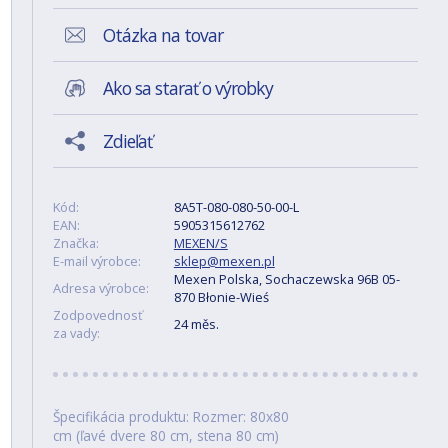
Otázka na tovar
Ako sa starať o výrobky
Zdieľať
Kód:
8A5T-080-080-50-00-L
EAN:
5905315612762
Značka:
MEXEN/S
E-mail výrobce:
sklep@mexen.pl
Mexen Polska, Sochaczewska 96B 05-
Adresa výrobce:
870 Błonie-Wieś
Zodpovednosť
24 měs.
za vady:
Špecifikácia produktu: Rozmer: 80x80
cm (ľavé dvere 80 cm, stena 80 cm)