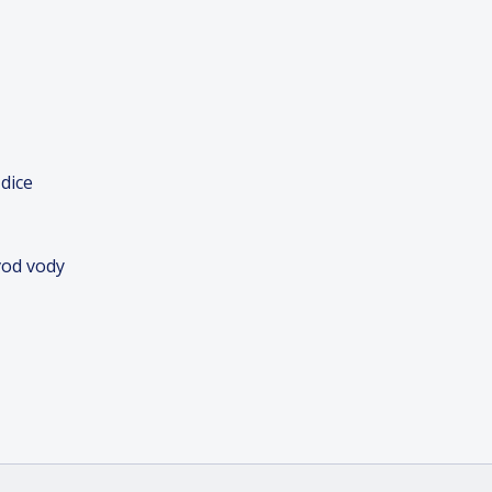
dice
vod vody