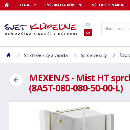
O NÁS
INŠPIRÁCIA KÚPEĽNÍ
VŠETKO O NÁKUPE
CZ
SK
Sprchové kúty a vaničky
Sprchové kúty
Štvor
MEXEN/S - Mist HT sprch
(8A5T-080-080-50-00-L)