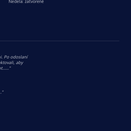
Nedeľa: zatvorené
i. Po odoslaní
tovali, aby
hot……"
…"