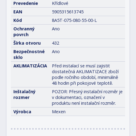
Prevedenie
Křídlové
EAN
5905315613745
Kód
8A5T-075-080-55-00-L
Ochranný
Ano
povrch
Šírka otvoru
432
Bezpečnostné
Ano
sklo
AKLIMATIZÁCIA
Před instalací se musí zajistit
dostatečná AKLIMATIZACE zboží
podle ročního období, minimálně
48 hodin při pokojové teplotě.
Inštalačný
POZOR: Přesný instalační rozměr je
rozmer
v dokumentaci, označení v
produktu není instalační rozměr.
Výrobca
Mexen