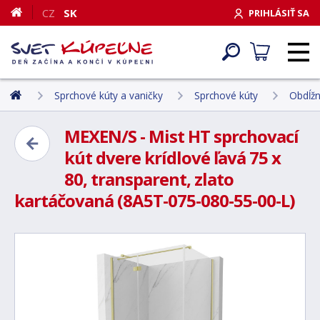
CZ
SK
PRIHLÁSIŤ SA
Sprchové kúty a vaničky
Sprchové kúty
Obdĺžn
MEXEN/S - Mist HT sprchovací
kút dvere krídlové ľavá 75 x
80, transparent, zlato
kartáčovaná (8A5T-075-080-55-00-L)