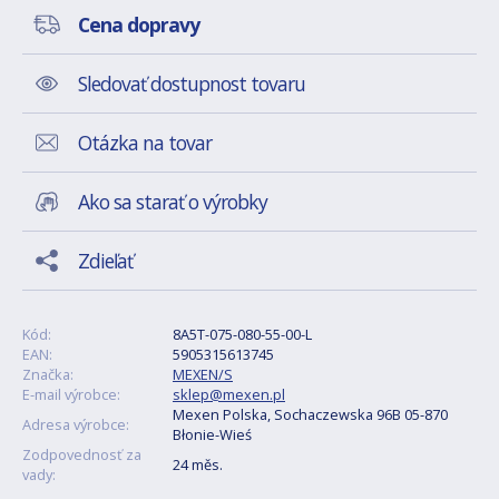
Cena dopravy
Sledovať dostupnost tovaru
Otázka na tovar
Ako sa starať o výrobky
Zdieľať
Kód:
8A5T-075-080-55-00-L
EAN:
5905315613745
Značka:
MEXEN/S
E-mail výrobce:
sklep@mexen.pl
Mexen Polska, Sochaczewska 96B 05-870
Adresa výrobce:
Błonie-Wieś
Zodpovednosť za
24 měs.
vady: