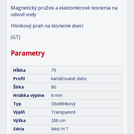
Magnetický prúžok a elastomérové tesnenia na
odvod vody
Hliníkový prah na tesnenie dverí
(GT)
Parametry
Hĺbka
75
Profil
kartáčované zlato
Šírka
80
Hrúbka výplne
6 mm
Typ
Obdélníkový
Výplň
Transparent
Výška
200 cm
Séria
Mist-H T