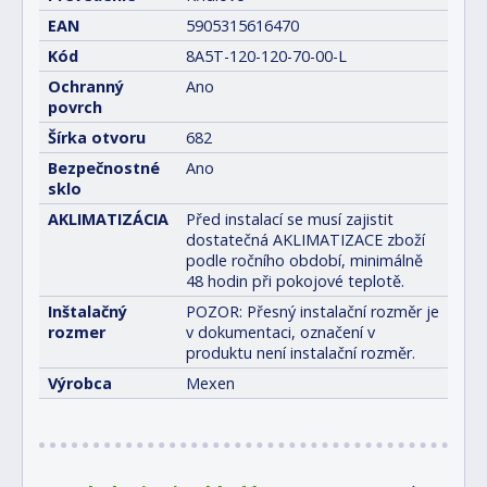
EAN
5905315616470
Kód
8A5T-120-120-70-00-L
Ochranný
Ano
povrch
Šírka otvoru
682
Bezpečnostné
Ano
sklo
AKLIMATIZÁCIA
Před instalací se musí zajistit
dostatečná AKLIMATIZACE zboží
podle ročního období, minimálně
48 hodin při pokojové teplotě.
Inštalačný
POZOR: Přesný instalační rozměr je
rozmer
v dokumentaci, označení v
produktu není instalační rozměr.
Výrobca
Mexen