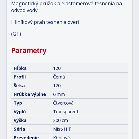
Magnetický prúžok a elastomérové tesnenia na
odvod vody
Hliníkový prah tesnenia dverí
(GT)
Parametry
Hĺbka
120
Profil
Černá
Šírka
120
Hrúbka výplne
6 mm
Typ
Čtvercová
Výplň
Transparent
Výška
200 cm
Séria
Mist-H T
Prevedenie
Křídlové