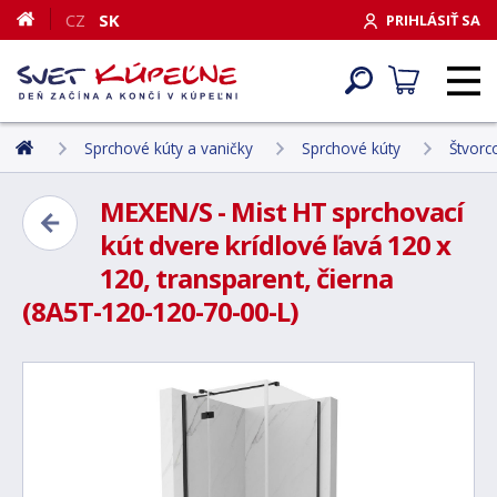
CZ
SK
PRIHLÁSIŤ SA
Sprchové kúty a vaničky
Sprchové kúty
Štvorc
MEXEN/S - Mist HT sprchovací
kút dvere krídlové ľavá 120 x
120, transparent, čierna
(8A5T-120-120-70-00-L)