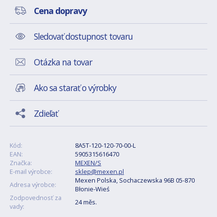
Cena dopravy
Sledovať dostupnost tovaru
Otázka na tovar
Ako sa starať o výrobky
Zdieľať
Kód:
8A5T-120-120-70-00-L
EAN:
5905315616470
Značka:
MEXEN/S
E-mail výrobce:
sklep@mexen.pl
Mexen Polska, Sochaczewska 96B 05-870
Adresa výrobce:
Błonie-Wieś
Zodpovednosť za
24 měs.
vady: