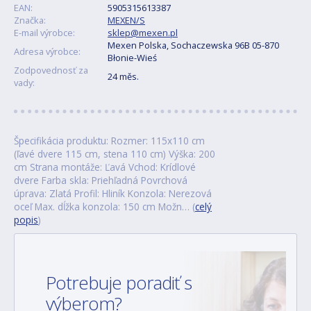
EAN:
5905315613387
Značka:
MEXEN/S
E-mail výrobce:
sklep@mexen.pl
Mexen Polska, Sochaczewska 96B 05-870
Adresa výrobce:
Błonie-Wieś
Zodpovednosť za
24 měs.
vady:
Špecifikácia produktu: Rozmer: 115x110 cm
(ľavé dvere 115 cm, stena 110 cm) Výška: 200
cm Strana montáže: Ľavá Vchod: Krídlové
dvere Farba skla: Priehľadná Povrchová
úprava: Zlatá Profil: Hliník Konzola: Nerezová
oceľ Max. dĺžka konzola: 150 cm Možn… (
celý
popis
)
Potrebuje poradiť s
výberom?