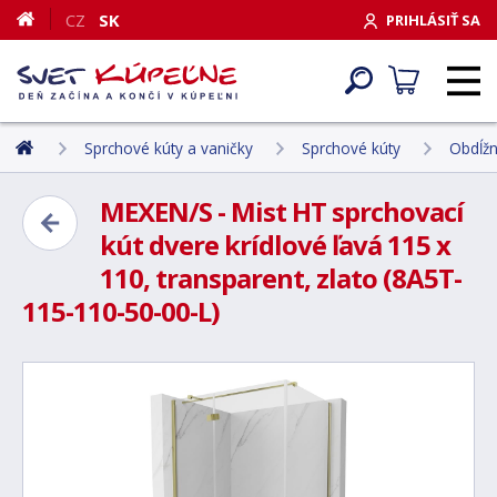
CZ
SK
PRIHLÁSIŤ SA
Sprchové kúty a vaničky
Sprchové kúty
Obdĺžn
MEXEN/S - Mist HT sprchovací
kút dvere krídlové ľavá 115 x
110, transparent, zlato (8A5T-
115-110-50-00-L)