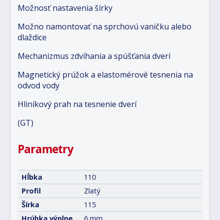
Možnosť nastavenia šírky
Možno namontovať na sprchovú vaničku alebo
dlaždice
Mechanizmus zdvíhania a spúšťania dverí
Magnetický prúžok a elastomérové tesnenia na
odvod vody
Hliníkový prah na tesnenie dverí
(GT)
Parametry
Hĺbka
110
Profil
Zlatý
Šírka
115
Hrúbka výplne
6 mm