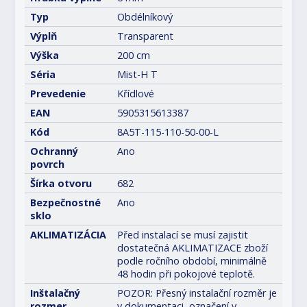
Typ
Obdélníkový
Výplň
Transparent
Výška
200 cm
Séria
Mist-H T
Prevedenie
Křídlové
EAN
5905315613387
Kód
8A5T-115-110-50-00-L
Ochranný
Ano
povrch
Šírka otvoru
682
Bezpečnostné
Ano
sklo
AKLIMATIZÁCIA
Před instalací se musí zajistit
dostatečná AKLIMATIZACE zboží
podle ročního období, minimálně
48 hodin při pokojové teplotě.
Inštalačný
POZOR: Přesný instalační rozměr je
rozmer
v dokumentaci, označení v