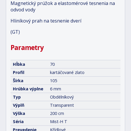
Magnetický prúžok a elastomérové tesnenia na
odvod vody
Hliníkový prah na tesnenie dverí
(GT)
Parametry
Hĺbka
70
Profil
kartáčované zlato
Šírka
105
Hrúbka výplne
6 mm
Typ
Obdélníkový
Výplň
Transparent
Výška
200 cm
Séria
Mist-H T
Prevedenie
Křídlové