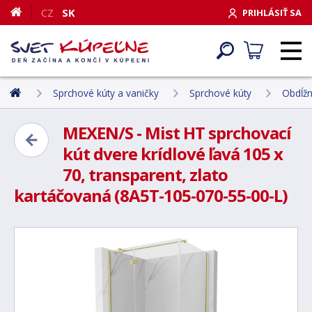
CZ
SK
PRIHLÁSIŤ SA
Sprchové kúty a vaničky
Sprchové kúty
Obdĺžn
MEXEN/S - Mist HT sprchovací
kút dvere krídlové ľavá 105 x
70, transparent, zlato
kartáčovaná (8A5T-105-070-55-00-L)