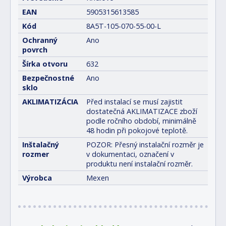
EAN
5905315613585
Kód
8A5T-105-070-55-00-L
Ochranný
Ano
povrch
Šírka otvoru
632
Bezpečnostné
Ano
sklo
AKLIMATIZÁCIA
Před instalací se musí zajistit
dostatečná AKLIMATIZACE zboží
podle ročního období, minimálně
48 hodin při pokojové teplotě.
Inštalačný
POZOR: Přesný instalační rozměr je
rozmer
v dokumentaci, označení v
produktu není instalační rozměr.
Výrobca
Mexen