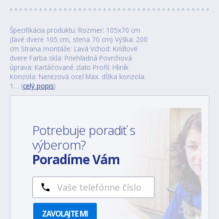
Špecifikácia produktu: Rozmer: 105x70 cm
(ľavé dvere 105 cm, stena 70 cm) Výška: 200
cm Strana montáže: Ľavá Vchod: Krídlové
dvere Farba skla: Priehľadná Povrchová
úprava: Kartáčované zlato Profil: Hliník
Konzola: Nerezová oceľ Max. dĺžka konzola:
1… (
celý popis
)
Potrebuje poradiť s
výberom?
Poradíme Vám
ZAVOLAJTE MI