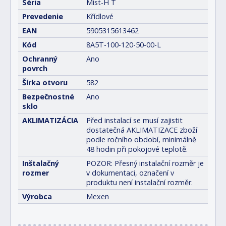
Séria
Mist-H T
Prevedenie
Křídlové
EAN
5905315613462
Kód
8A5T-100-120-50-00-L
Ochranný
Ano
povrch
Šírka otvoru
582
Bezpečnostné
Ano
sklo
AKLIMATIZÁCIA
Před instalací se musí zajistit
dostatečná AKLIMATIZACE zboží
podle ročního období, minimálně
48 hodin při pokojové teplotě.
Inštalačný
POZOR: Přesný instalační rozměr je
rozmer
v dokumentaci, označení v
produktu není instalační rozměr.
Výrobca
Mexen