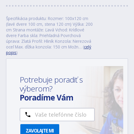
Špecifikácia produktu: Rozmer: 100x120 cm
(ľavé dvere 100 cm, stena 120 cm) Výška: 200
cm Strana montáže: Ľavá Vchod: Krídlové
dvere Farba skla: Priehľadná Povrchová
úprava: Zlatá Profil: Hliník Konzola: Nerezová
oceľ Max. dĺžka konzola: 150 cm Možn… (
celý
popis
)
Potrebuje poradiť s
výberom?
Poradíme Vám
ZAVOLAJTE MI