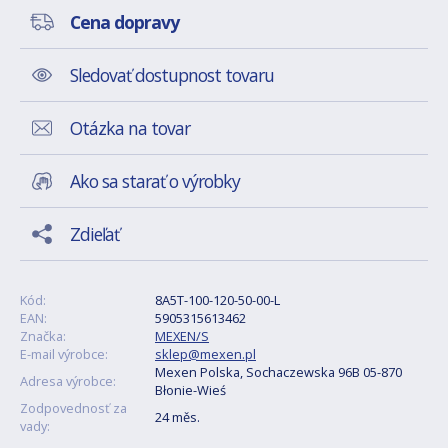
Cena dopravy
Sledovať dostupnost tovaru
Otázka na tovar
Ako sa starať o výrobky
Zdieľať
Kód:
8A5T-100-120-50-00-L
EAN:
5905315613462
Značka:
MEXEN/S
E-mail výrobce:
sklep@mexen.pl
Mexen Polska, Sochaczewska 96B 05-870
Adresa výrobce:
Błonie-Wieś
Zodpovednosť za
24 měs.
vady: