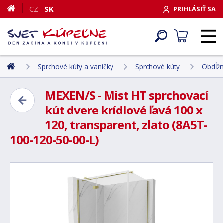
CZ
SK
PRIHLÁSIŤ SA
Sprchové kúty a vaničky
Sprchové kúty
Obdĺžn
MEXEN/S - Mist HT sprchovací
kút dvere krídlové ľavá 100 x
120, transparent, zlato (8A5T-
100-120-50-00-L)