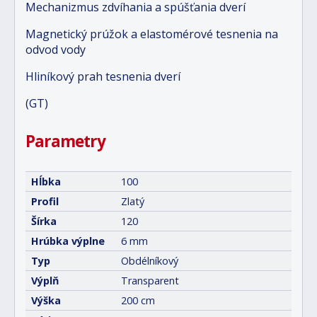
Mechanizmus zdvíhania a spúšťania dverí
Magnetický prúžok a elastomérové tesnenia na
odvod vody
Hliníkový prah tesnenia dverí
(GT)
Parametry
Hĺbka
100
Profil
Zlatý
Šírka
120
Hrúbka výplne
6 mm
Typ
Obdélníkový
Výplň
Transparent
Výška
200 cm