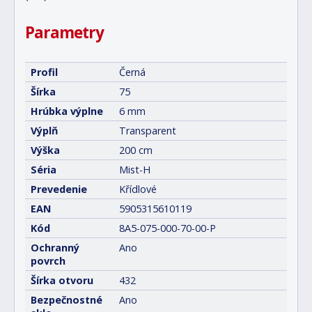
Parametry
Profil
Černá
Šírka
75
Hrúbka výplne
6 mm
Výplň
Transparent
Výška
200 cm
Séria
Mist-H
Prevedenie
Křídlové
EAN
5905315610119
Kód
8A5-075-000-70-00-P
Ochranný
Ano
povrch
Šírka otvoru
432
Bezpečnostné
Ano