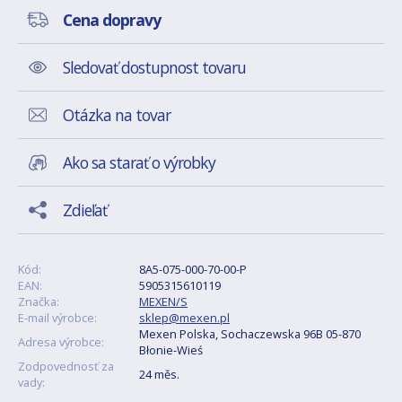
Cena dopravy
Sledovať dostupnost tovaru
Otázka na tovar
Ako sa starať o výrobky
Zdieľať
Kód:
8A5-075-000-70-00-P
EAN:
5905315610119
Značka:
MEXEN/S
E-mail výrobce:
sklep@mexen.pl
Mexen Polska, Sochaczewska 96B 05-870
Adresa výrobce:
Błonie-Wieś
Zodpovednosť za
24 měs.
vady: