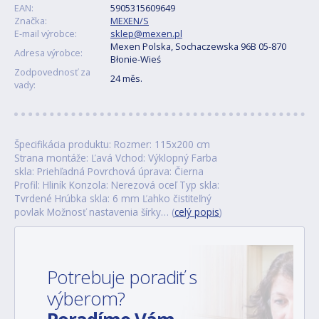
EAN:
5905315609649
Značka:
MEXEN/S
E-mail výrobce:
sklep@mexen.pl
Mexen Polska, Sochaczewska 96B 05-870
Adresa výrobce:
Błonie-Wieś
Zodpovednosť za
24 měs.
vady:
Špecifikácia produktu: Rozmer: 115x200 cm
Strana montáže: Ľavá Vchod: Výklopný Farba
skla: Priehľadná Povrchová úprava: Čierna
Profil: Hliník Konzola: Nerezová oceľ Typ skla:
Tvrdené Hrúbka skla: 6 mm Ľahko čistiteľný
povlak Možnosť nastavenia šírky… (
celý popis
)
Potrebuje poradiť s
výberom?