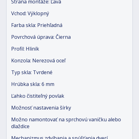
Strana montáže: Ľavá
Vchod: Výklopný
Farba skla: Priehľadná
Povrchová úprava: Čierna
Profil: Hliník
Konzola: Nerezová oceľ
Typ skla: Tvrdené
Hrúbka skla: 6 mm
Ľahko čistiteľný povlak
Možnosť nastavenia šírky
Možno namontovať na sprchovú vaničku alebo
dlaždice
Mechanizmus zdvíhania a spúšťania dverí