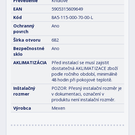
Prevedenie
Křídlové
EAN
5905315609649
Kód
8A5-115-000-70-00-L
Ochranný
Ano
povrch
Šírka otvoru
682
Bezpečnostné
Ano
sklo
AKLIMATIZÁCIA
Před instalací se musí zajistit
dostatečná AKLIMATIZACE zboží
podle ročního období, minimálně
48 hodin při pokojové teplotě.
Inštalačný
POZOR: Přesný instalační rozměr je
rozmer
v dokumentaci, označení v
produktu není instalační rozměr.
Výrobca
Mexen