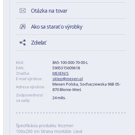
Otázka na tovar
Ako sa starať o výrobky
Zdieľať
Kód:
8A5-100-000-70-00-L
EAN:
5905315609618
Značka:
MEXEN/S
E-mail výrobce:
sklep@mexen.pl
Mexen Polska, Sochaczewska 96B 05-
Adresa výrobce:
870 Błonie-Wieś
Zodpovednosť
24 měs.
za vady:
Špecifikácia produktu: Rozmer:
100x200 cm Strana montáže: Ľavá