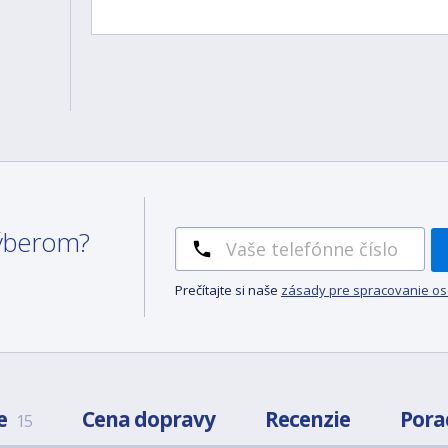
 výberom?
Prečítajte si naše
zásady pre spracovanie o
e
Cena dopravy
Recenzie
Pora
15