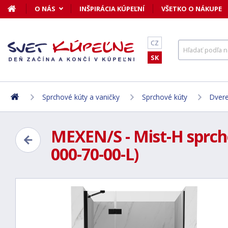
O NÁS
INŠPIRÁCIA KÚPEĽNÍ
VŠETKO O NÁKUPE
CZ
SK
Sprchové kúty a vaničky
Sprchové kúty
Dvere
MEXEN/S - Mist-H sprcho
000-70-00-L)