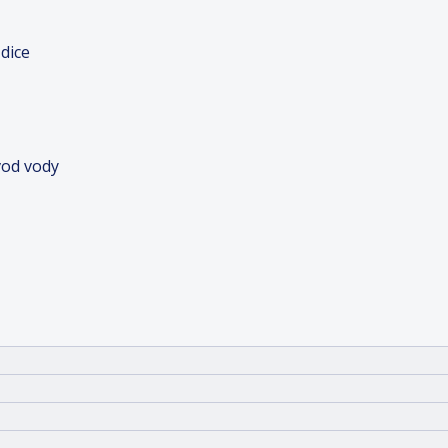
dice
vod vody