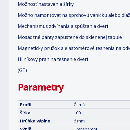
Možnosť nastavenia šírky
Možno namontovať na sprchovú vaničku alebo dlaž
Mechanizmus zdvíhania a spúšťania dverí
Mosadzné pánty zapustené do sklenenej tabule
Magnetický prúžok a elastomérové tesnenia na od
Hliníkový prah na tesnenie dverí
(GT)
Parametry
Profil
Černá
Šírka
100
Hrúbka výplne
6 mm
Výplň
Transparent