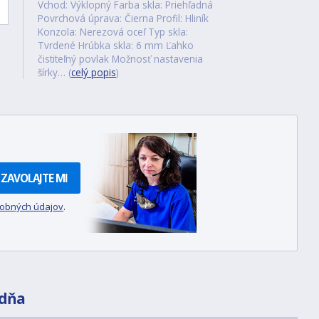
Vchod: Výklopný Farba skla: Priehľadná
Povrchová úprava: Čierna Profil: Hliník
Konzola: Nerezová oceľ Typ skla:
Tvrdené Hrúbka skla: 6 mm Ľahko
čistiteľný povlak Možnosť nastavenia
šírky… (
celý popis
)
ZAVOLAJTE MI
sobných údajov
.
dňa