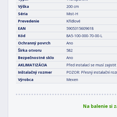
Výška
200 cm
Séria
Mist-H
Prevedenie
Křídlové
EAN
5905315609618
Kód
8A5-100-000-70-00-L
Ochranný povrch
Ano
Šírka otvoru
582
Bezpečnostné sklo
Ano
AKLIMATIZÁCIA
Před instalací se musí zajis
Inštalačný rozmer
POZOR: Přesný instalační roz
Výrobca
Mexen
Na balenie si 