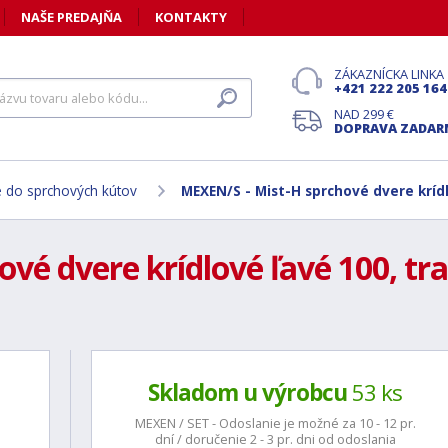
NAŠE PREDAJŇA
KONTAKTY
ZÁKAZNÍCKA LINKA
+421 222 205 164
NAD 299 €
DOPRAVA ZADA
 do sprchových kútov
MEXEN/S - Mist-H sprchové dvere krídl
vé dvere krídlové ľavé 100, tra
Skladom u výrobcu
53 ks
MEXEN / SET - Odoslanie je možné za 10 - 12 pr.
dní / doručenie 2 - 3 pr. dni od odoslania