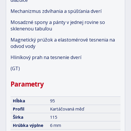
dlaždice
Mechanizmus zdvíhania a spúšťania dverí
Mosadzné spony a pánty v jednej rovine so
sklenenou tabuľou
Magnetický prúžok a elastomérové tesnenia na
odvod vody
Hliníkový prah na tesnenie dverí
(GT)
Parametry
Hĺbka
95
Profil
Kartáčovaná měď
Šírka
115
Hrúbka výplne
6 mm