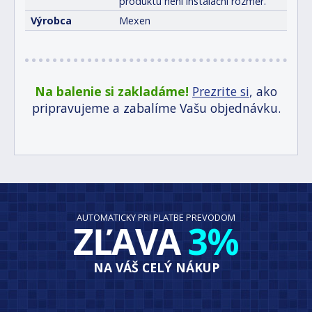
produktu není instalační rozměr.
Výrobca
Mexen
Na balenie si zakladáme!
Prezrite si
, ako
pripravujeme a zabalíme Vašu objednávku.
AUTOMATICKY PRI PLATBE PREVODOM
ZĽAVA
3%
NA VÁŠ CELÝ NÁKUP