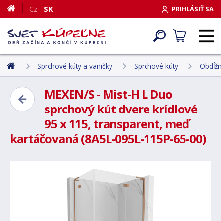
CZ
SK
PRIHLÁSIŤ SA
Sprchové kúty a vaničky
Sprchové kúty
Obdĺžn
MEXEN/S - Mist-H L Duo
sprchový kút dvere krídlové
95 x 115, transparent, meď
kartáčovaná (8A5L-095L-115P-65-00)