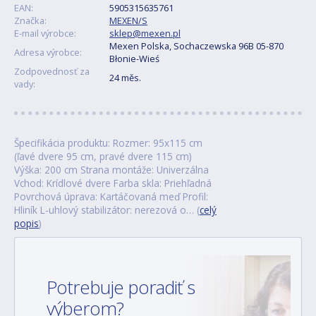
EAN:
5905315635761
Značka:
MEXEN/S
E-mail výrobce:
sklep@mexen.pl
Mexen Polska, Sochaczewska 96B 05-870
Adresa výrobce:
Błonie-Wieś
Zodpovednosť za
24 měs.
vady:
Špecifikácia produktu: Rozmer: 95x115 cm
(ľavé dvere 95 cm, pravé dvere 115 cm)
Výška: 200 cm Strana montáže: Univerzálna
Vchod: Krídlové dvere Farba skla: Priehľadná
Povrchová úprava: Kartáčovaná meď Profil:
Hliník L-uhlový stabilizátor: nerezová o… (
celý
popis
)
Potrebuje poradiť s
výberom?