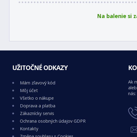
Na balenie si 
UŽITOČNÉ ODKAZY
KO
Ak m
Mám zľavový kód
aleb
Môj účet
nás:
Všetko o nákupe
Doprava a platba
Zákaznícky servis
Ochrana osobných údajov GDPR
Kontakty
Změna souhlasu s Cookies