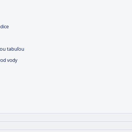
dice
nou tabuľou
vod vody