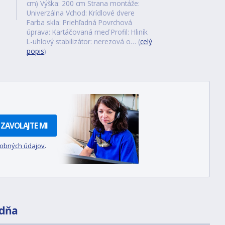
cm) Výška: 200 cm Strana montáže:
Univerzálna Vchod: Krídlové dvere
Farba skla: Priehľadná Povrchová
úprava: Kartáčovaná meď Profil: Hliník
L-uhlový stabilizátor: nerezová o… (
celý
popis
)
ZAVOLAJTE MI
sobných údajov
.
dňa