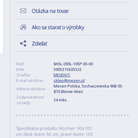
Otázka na tovar
Ako sa starať o výrobky
Zdieľať
Kód:
8A5L-090L-105P-65-00
EAN:
5905315635532
Značka:
MEXEN/S
E-mail výrobce:
sklep@mexen.pl
Mexen Polska, Sochaczewska 96B 05-
Adresa výrobce:
870 Błonie-Wieś
Zodpovednosť
24 měs.
za vady:
Špecifikácia produktu: Rozmer: 90x105
cm (ľavé dvere 90 cm, pravé dvere 105