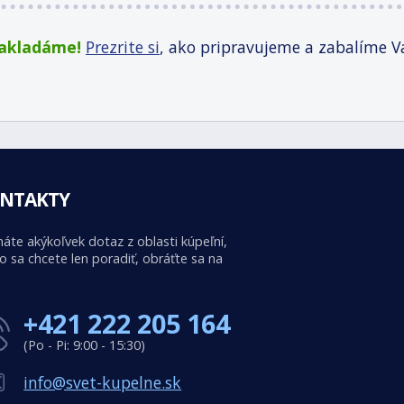
zakladáme!
Prezrite si
, ako pripravujeme a zabalíme V
NTAKTY
áte akýkoľvek dotaz z oblasti kúpeľní,
o sa chcete len poradiť, obráťte sa na
+421 222 205 164
(Po - Pi: 9:00 - 15:30)
info@svet-kupelne.sk