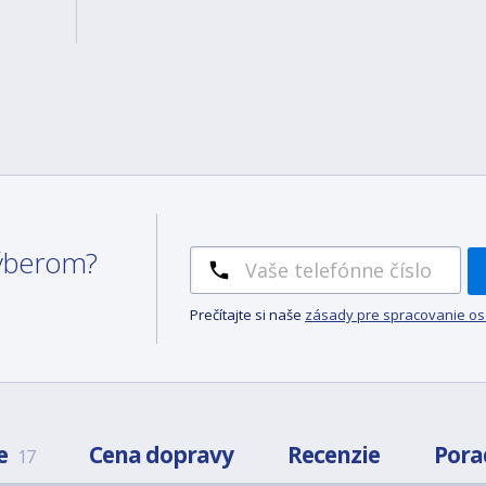
 výberom?
Prečítajte si naše
zásady pre spracovanie o
e
Cena dopravy
Recenzie
Pora
17