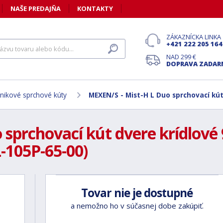
NAŠE PREDAJŇA
KONTAKTY
ZÁKAZNÍCKA LINKA
+421 222 205 164
NAD 299 €
DOPRAVA ZADA
nikové sprchové kúty
MEXEN/S - Mist-H L Duo sprchovací kú
sprchovací kút dvere krídlové 
-105P-65-00)
Tovar nie je dostupné
a nemožno ho v súčasnej dobe zakúpiť.