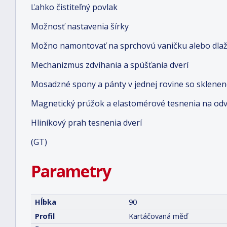
Ľahko čistiteľný povlak
Možnosť nastavenia šírky
Možno namontovať na sprchovú vaničku alebo dlaž
Mechanizmus zdvíhania a spúšťania dverí
Mosadzné spony a pánty v jednej rovine so sklene
Magnetický prúžok a elastomérové tesnenia na od
Hliníkový prah tesnenia dverí
(GT)
Parametry
Hĺbka
90
Profil
Kartáčovaná měď