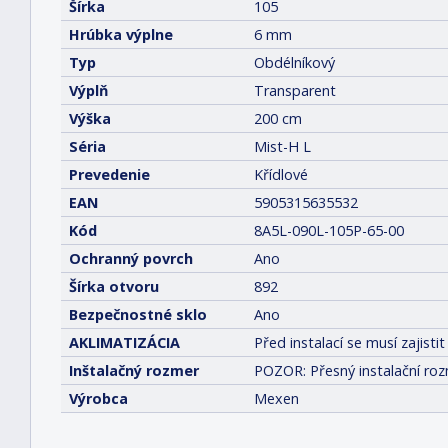
Šírka
105
Hrúbka výplne
6 mm
Typ
Obdélníkový
Výplň
Transparent
Výška
200 cm
Séria
Mist-H L
Prevedenie
Křídlové
EAN
5905315635532
Kód
8A5L-090L-105P-65-00
Ochranný povrch
Ano
Šírka otvoru
892
Bezpečnostné sklo
Ano
AKLIMATIZÁCIA
Před instalací se musí zajis
Inštalačný rozmer
POZOR: Přesný instalační roz
Výrobca
Mexen