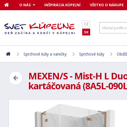
O NÁS
INŠPIRÁCIA KÚPEĽNÍ
VŠETKO O NÁKUPE
CZ
SK
Sprchové kúty a vaničky
Sprchové kúty
Obdĺž
MEXEN/S - Mist-H L Duo 
kartáčovaná (8A5L-090L