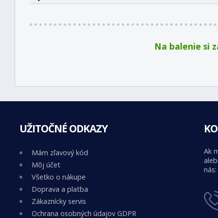
Na balenie si 
UŽITOČNÉ ODKAZY
KO
Ak m
Mám zľavový kód
aleb
Môj účet
nás:
Všetko o nákupe
Doprava a platba
Zákaznícky servis
Ochrana osobných údajov GDPR