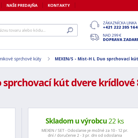
NAŠE PREDAJŇA
KONTAKTY
ZÁKAZNÍCKA LINKA
+421 222 205 164
NAD 299 €
DOPRAVA ZADA
nikové sprchové kúty
MEXEN/S - Mist-H L Duo sprchovací kút
sprchovací kút dvere krídlové 8
Skladom u výrobcu
22 ks
MEXEN / SET - Odoslanie je možné za 10 - 12 pr.
dní / doručenie 2 - 3 pr. dni od odoslania