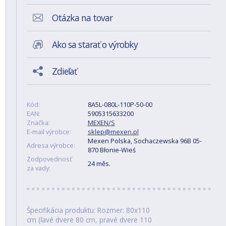
Otázka na tovar
Ako sa starať o výrobky
Zdieľať
Kód:
8A5L-080L-110P-50-00
EAN:
5905315633200
Značka:
MEXEN/S
E-mail výrobce:
sklep@mexen.pl
Mexen Polska, Sochaczewska 96B 05-
Adresa výrobce:
870 Błonie-Wieś
Zodpovednosť
24 měs.
za vady:
Špecifikácia produktu: Rozmer: 80x110
cm (ľavé dvere 80 cm, pravé dvere 110