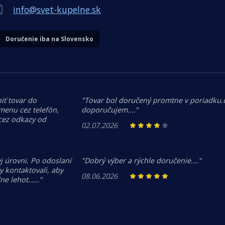
info@svet-kupelne.sk
Doručenie iba na Slovensko
iť tovar do
"Tovar bol doručený promtne v poriadku
menu cez telefón,
doporučujem.…"
 cez odkazy od
02.07.2026
j úrovni. Po odoslaní
"Dobrý výber a rýchle doručenie.…"
 kontaktovali, aby
08.06.2026
dne lehot……"