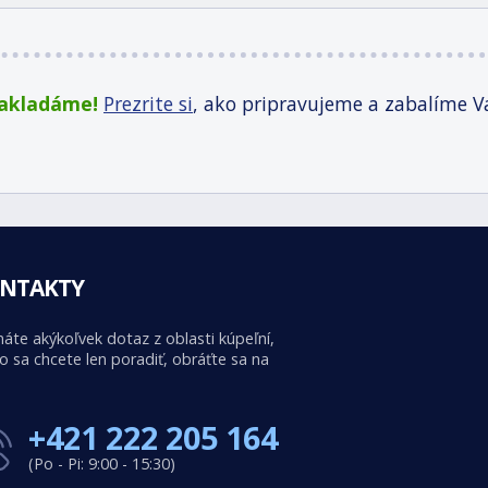
zakladáme!
Prezrite si
, ako pripravujeme a zabalíme V
NTAKTY
áte akýkoľvek dotaz z oblasti kúpeľní,
o sa chcete len poradiť, obráťte sa na
+421 222 205 164
(Po - Pi: 9:00 - 15:30)