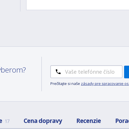
 výberom?
Prečítajte si naše
zásady pre spracovanie o
e
Cena dopravy
Recenzie
Pora
17