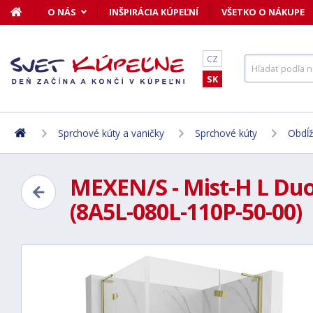
O NÁS
INŠPIRÁCIA KÚPEĽNÍ
VŠETKO O NÁKUPE
CZ
SK
Sprchové kúty a vaničky
Sprchové kúty
Obdĺž
MEXEN/S - Mist-H L Duo 
(8A5L-080L-110P-50-00)