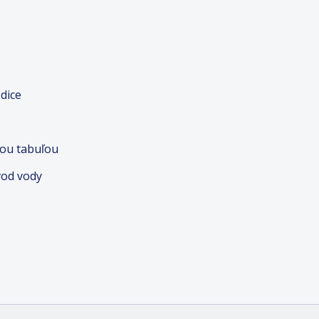
dice
nou tabuľou
vod vody