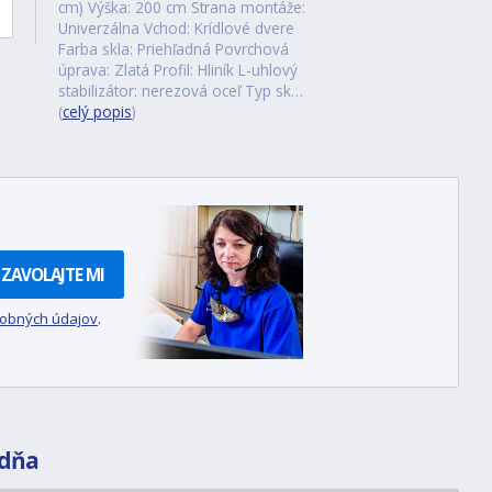
cm) Výška: 200 cm Strana montáže:
Univerzálna Vchod: Krídlové dvere
Farba skla: Priehľadná Povrchová
úprava: Zlatá Profil: Hliník L-uhlový
stabilizátor: nerezová oceľ Typ sk…
(
celý popis
)
ZAVOLAJTE MI
sobných údajov
.
dňa