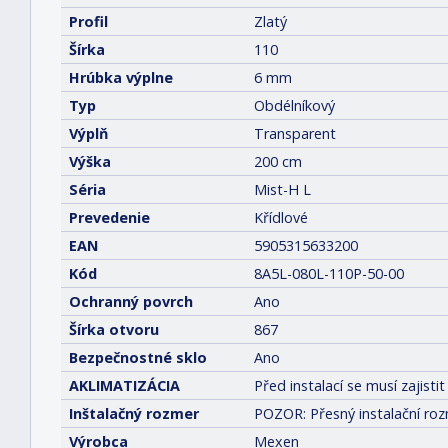
Profil
Zlatý
Šírka
110
Hrúbka výplne
6 mm
Typ
Obdélníkový
Výplň
Transparent
Výška
200 cm
Séria
Mist-H L
Prevedenie
Křídlové
EAN
5905315633200
Kód
8A5L-080L-110P-50-00
Ochranný povrch
Ano
Šírka otvoru
867
Bezpečnostné sklo
Ano
AKLIMATIZÁCIA
Před instalací se musí zajis
Inštalačný rozmer
POZOR: Přesný instalační roz
Výrobca
Mexen