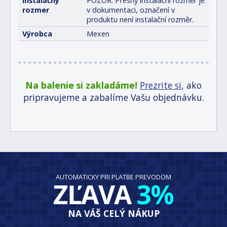
Inštalačný
POZOR: Přesný instalační rozměr je
rozmer
v dokumentaci, označení v
produktu není instalační rozměr.
Výrobca
Mexen
Na balenie si zakladáme!
Prezrite si
, ako
pripravujeme a zabalíme Vašu objednávku.
AUTOMATICKY PRI PLATBE PREVODOM
ZĽAVA
3%
NA VÁŠ CELÝ NÁKUP