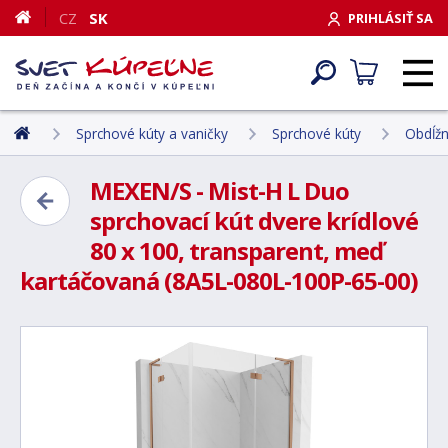
CZ
SK
PRIHLÁSIŤ SA
Sprchové kúty a vaničky
Sprchové kúty
Obdĺžn
MEXEN/S - Mist-H L Duo
sprchovací kút dvere krídlové
80 x 100, transparent, meď
kartáčovaná (8A5L-080L-100P-65-00)