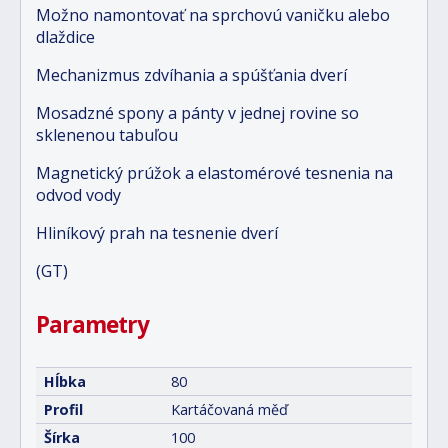
Možno namontovať na sprchovú vaničku alebo
dlaždice
Mechanizmus zdvíhania a spúšťania dverí
Mosadzné spony a pánty v jednej rovine so
sklenenou tabuľou
Magnetický prúžok a elastomérové tesnenia na
odvod vody
Hliníkový prah na tesnenie dverí
(GT)
Parametry
Hĺbka
80
Profil
Kartáčovaná měď
Šírka
100