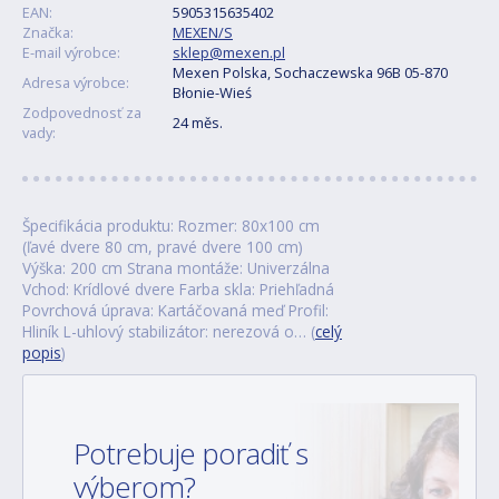
EAN:
5905315635402
Značka:
MEXEN/S
E-mail výrobce:
sklep@mexen.pl
Mexen Polska, Sochaczewska 96B 05-870
Adresa výrobce:
Błonie-Wieś
Zodpovednosť za
24 měs.
vady:
Špecifikácia produktu: Rozmer: 80x100 cm
(ľavé dvere 80 cm, pravé dvere 100 cm)
Výška: 200 cm Strana montáže: Univerzálna
Vchod: Krídlové dvere Farba skla: Priehľadná
Povrchová úprava: Kartáčovaná meď Profil:
Hliník L-uhlový stabilizátor: nerezová o… (
celý
popis
)
Potrebuje poradiť s
výberom?