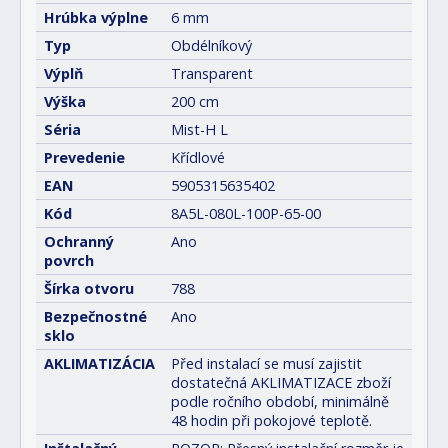
Hrúbka výplne
6 mm
Typ
Obdélníkový
Výplň
Transparent
Výška
200 cm
Séria
Mist-H L
Prevedenie
Křídlové
EAN
5905315635402
Kód
8A5L-080L-100P-65-00
Ochranný
Ano
povrch
Šírka otvoru
788
Bezpečnostné
Ano
sklo
AKLIMATIZÁCIA
Před instalací se musí zajistit
dostatečná AKLIMATIZACE zboží
podle ročního období, minimálně
48 hodin při pokojové teplotě.