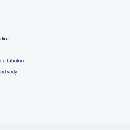
dice
nou tabuľou
vod vody