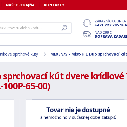
NAŠE PREDAJŇA
KONTAKTY
ZÁKAZNÍCKA LINKA
+421 222 205 164
NAD 299 €
DOPRAVA ZADA
nikové sprchové kúty
MEXEN/S - Mist-H L Duo sprchovací kú
sprchovací kút dvere krídlové 
-100P-65-00)
Tovar nie je dostupné
a nemožno ho v súčasnej dobe zakúpiť.