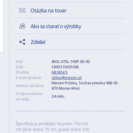
Otázka na tovar
Ako sa starať o výrobky
Zdieľať
Kód:
8A5L-075L-100P-65-00
EAN:
5905315635396
Značka:
MEXEN/S
E-mail výrobce:
sklep@mexen.pl
Mexen Polska, Sochaczewska 96B 05-
Adresa výrobce:
870 Błonie-Wieś
Zodpovednosť
24 měs.
za vady:
Špecifikácia produktu: Rozmer: 75x100
cm (ľavé dvere 75 cm, pravé dvere 100