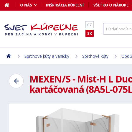
O NÁS
INŠPIRÁCIA KÚPEĽNÍ
VŠETKO O NÁKUPE
CZ
SK
Sprchové kúty a vaničky
Sprchové kúty
Obdĺž
MEXEN/S - Mist-H L Duo 
kartáčovaná (8A5L-075L