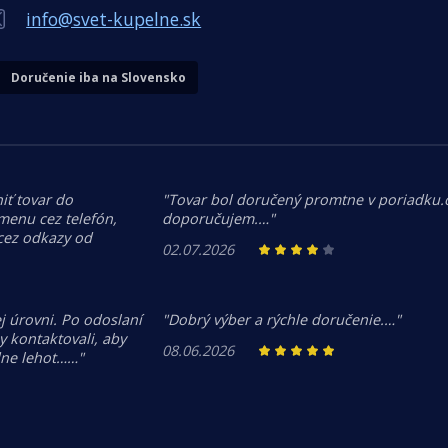
info@svet-kupelne.sk
Doručenie iba na Slovensko
iť tovar do
"Tovar bol doručený promtne v poriadku
menu cez telefón,
doporučujem.…"
 cez odkazy od
02.07.2026
j úrovni. Po odoslaní
"Dobrý výber a rýchle doručenie.…"
 kontaktovali, aby
08.06.2026
dne lehot……"