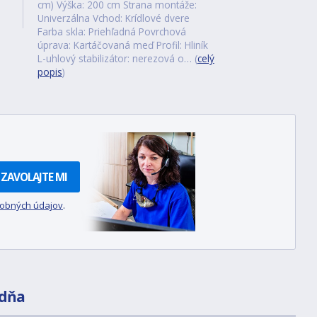
cm) Výška: 200 cm Strana montáže:
Univerzálna Vchod: Krídlové dvere
Farba skla: Priehľadná Povrchová
úprava: Kartáčovaná meď Profil: Hliník
L-uhlový stabilizátor: nerezová o… (
celý
popis
)
ZAVOLAJTE MI
sobných údajov
.
dňa