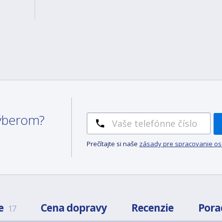
 výberom?
Prečítajte si naše
zásady pre spracovanie o
e
Cena dopravy
Recenzie
Pora
17