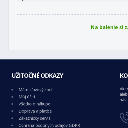
Na balenie si 
UŽITOČNÉ ODKAZY
KO
Ak m
Mám zľavový kód
aleb
Môj účet
nás:
Všetko o nákupe
Doprava a platba
Zákaznícky servis
Ochrana osobných údajov GDPR