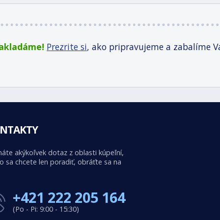
zakladáme!
Prezrite si
, ako pripravujeme a zabalíme V
NTAKTY
áte akýkoľvek dotaz z oblasti kúpeľní,
o sa chcete len poradiť, obráťte sa na
+421 222 205 164
(Po - Pi: 9:00 - 15:30)