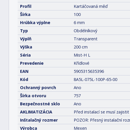
Profil
Kartáčovaná měď
Šírka
100
Hrúbka výplne
6 mm
Typ
Obdélníkový
Výplň
Transparent
Výška
200 cm
Séria
Mist-H L
Prevedenie
Křídlové
EAN
5905315635396
Kód
8A5L-075L-100P-65-00
Ochranný povrch
Ano
Šírka otvoru
757
Bezpečnostné sklo
Ano
AKLIMATIZÁCIA
Před instalací se musí zajis
Inštalačný rozmer
POZOR: Přesný instalační roz
Výrobca
Mexen