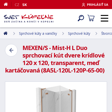
CZ
SK
PRIHLÁSIŤ SA
Sprchové kúty a vaničky
Sprchové kúty
Štvorc
MEXEN/S - Mist-H L Duo
sprchovací kút dvere krídlové
120 x 120, transparent, meď
kartáčovaná (8A5L-120L-120P-65-00)