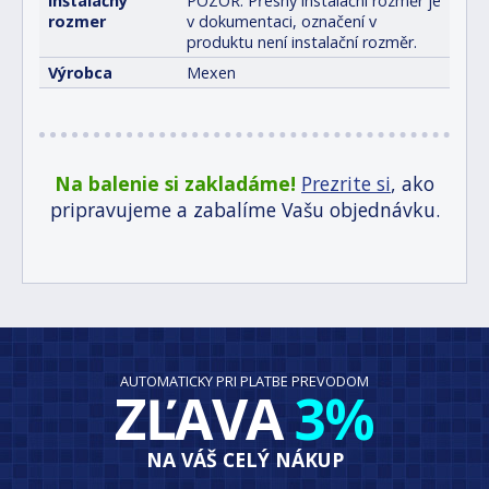
Inštalačný
POZOR: Přesný instalační rozměr je
rozmer
v dokumentaci, označení v
produktu není instalační rozměr.
Výrobca
Mexen
Na balenie si zakladáme!
Prezrite si
, ako
pripravujeme a zabalíme Vašu objednávku.
AUTOMATICKY PRI PLATBE PREVODOM
ZĽAVA
3%
NA VÁŠ CELÝ NÁKUP