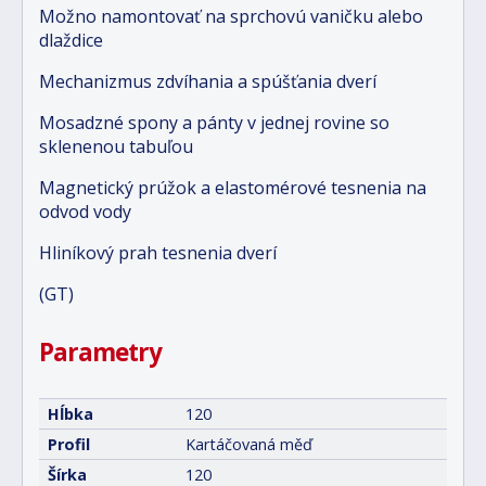
Možno namontovať na sprchovú vaničku alebo
dlaždice
Mechanizmus zdvíhania a spúšťania dverí
Mosadzné spony a pánty v jednej rovine so
sklenenou tabuľou
Magnetický prúžok a elastomérové tesnenia na
odvod vody
Hliníkový prah tesnenia dverí
(GT)
Parametry
Hĺbka
120
Profil
Kartáčovaná měď
Šírka
120