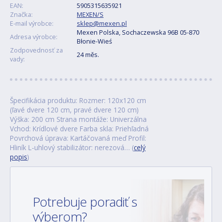
EAN:
5905315635921
Značka:
MEXEN/S
E-mail výrobce:
sklep@mexen.pl
Mexen Polska, Sochaczewska 96B 05-870
Adresa výrobce:
Błonie-Wieś
Zodpovednosť za
24 měs.
vady:
Špecifikácia produktu: Rozmer: 120x120 cm
(ľavé dvere 120 cm, pravé dvere 120 cm)
Výška: 200 cm Strana montáže: Univerzálna
Vchod: Krídlové dvere Farba skla: Priehľadná
Povrchová úprava: Kartáčovaná meď Profil:
Hliník L-uhlový stabilizátor: nerezová… (
celý
popis
)
Potrebuje poradiť s
výberom?