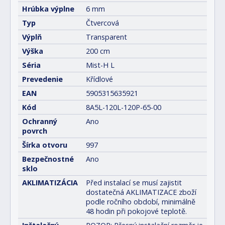
Hrúbka výplne
6 mm
Typ
Čtvercová
Výplň
Transparent
Výška
200 cm
Séria
Mist-H L
Prevedenie
Křídlové
EAN
5905315635921
Kód
8A5L-120L-120P-65-00
Ochranný
Ano
povrch
Šírka otvoru
997
Bezpečnostné
Ano
sklo
AKLIMATIZÁCIA
Před instalací se musí zajistit
dostatečná AKLIMATIZACE zboží
podle ročního období, minimálně
48 hodin při pokojové teplotě.