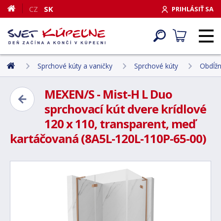
CZ
SK
PRIHLÁSIŤ SA
Sprchové kúty a vaničky
Sprchové kúty
Obdĺžn
MEXEN/S - Mist-H L Duo
sprchovací kút dvere krídlové
120 x 110, transparent, meď
kartáčovaná (8A5L-120L-110P-65-00)