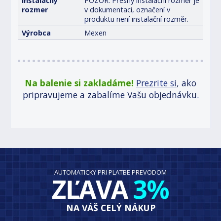
Inštalačný
POZOR: Přesný instalační rozměr je
rozmer
v dokumentaci, označení v
produktu není instalační rozměr.
Výrobca
Mexen
Na balenie si zakladáme!
Prezrite si
, ako
pripravujeme a zabalíme Vašu objednávku.
AUTOMATICKY PRI PLATBE PREVODOM
ZĽAVA
3%
NA VÁŠ CELÝ NÁKUP