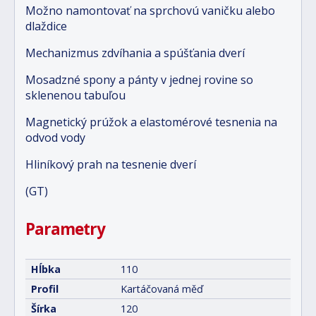
Možno namontovať na sprchovú vaničku alebo
dlaždice
Mechanizmus zdvíhania a spúšťania dverí
Mosadzné spony a pánty v jednej rovine so
sklenenou tabuľou
Magnetický prúžok a elastomérové tesnenia na
odvod vody
Hliníkový prah na tesnenie dverí
(GT)
Parametry
Hĺbka
110
Profil
Kartáčovaná měď
Šírka
120