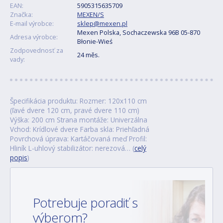
EAN:
5905315635709
Značka:
MEXEN/S
E-mail výrobce:
sklep@mexen.pl
Mexen Polska, Sochaczewska 96B 05-870
Adresa výrobce:
Błonie-Wieś
Zodpovednosť za
24 měs.
vady:
Špecifikácia produktu: Rozmer: 120x110 cm
(ľavé dvere 120 cm, pravé dvere 110 cm)
Výška: 200 cm Strana montáže: Univerzálna
Vchod: Krídlové dvere Farba skla: Priehľadná
Povrchová úprava: Kartáčovaná meď Profil:
Hliník L-uhlový stabilizátor: nerezová… (
celý
popis
)
Potrebuje poradiť s
výberom?