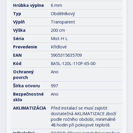
Hrúbka výplne
6 mm
Typ
Obdélníkový
Výplň
Transparent
Výška
200 cm
Séria
Mist-H L
Prevedenie
Křídlové
EAN
5905315635709
Kód
8A5L-120L-110P-65-00
Ochranný
Ano
povrch
Šírka otvoru
997
Bezpečnostné
Ano
sklo
AKLIMATIZÁCIA
Před instalací se musí zajistit
dostatečná AKLIMATIZACE zboží
podle ročního období, minimálně
48 hodin při pokojové teplotě.