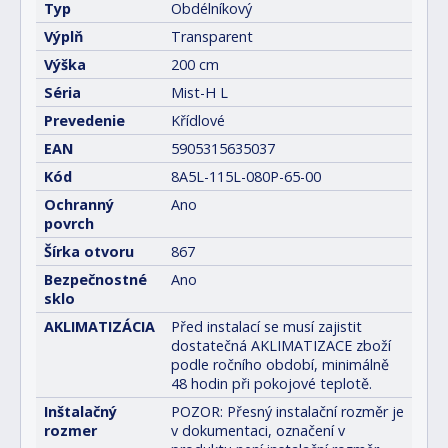
Typ
Obdélníkový
Výplň
Transparent
Výška
200 cm
Séria
Mist-H L
Prevedenie
Křídlové
EAN
5905315635037
Kód
8A5L-115L-080P-65-00
Ochranný
Ano
povrch
Šírka otvoru
867
Bezpečnostné
Ano
sklo
AKLIMATIZÁCIA
Před instalací se musí zajistit
dostatečná AKLIMATIZACE zboží
podle ročního období, minimálně
48 hodin při pokojové teplotě.
Inštalačný
POZOR: Přesný instalační rozměr je
rozmer
v dokumentaci, označení v