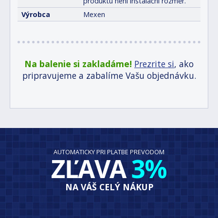
produktu není instalační rozměr.
Výrobca
Mexen
Na balenie si zakladáme!
Prezrite si
, ako
pripravujeme a zabalíme Vašu objednávku.
AUTOMATICKY PRI PLATBE PREVODOM
ZĽAVA
3%
NA VÁŠ CELÝ NÁKUP