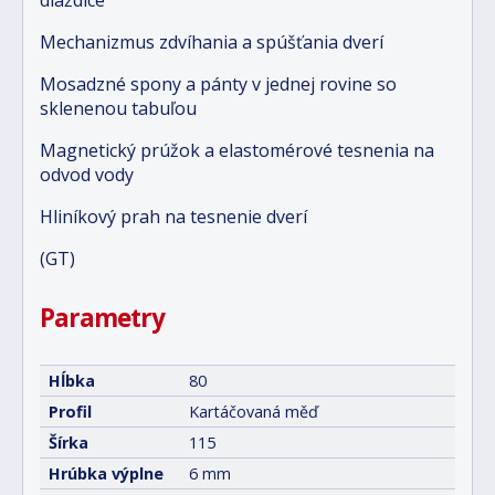
dlaždice
Mechanizmus zdvíhania a spúšťania dverí
Mosadzné spony a pánty v jednej rovine so
sklenenou tabuľou
Magnetický prúžok a elastomérové tesnenia na
odvod vody
Hliníkový prah na tesnenie dverí
(GT)
Parametry
Hĺbka
80
Profil
Kartáčovaná měď
Šírka
115
Hrúbka výplne
6 mm