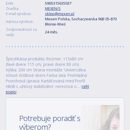
EAN:
5905315635037
Značka:
MEXEN/S
E-mail výrobce:
sklep@mexen.pl
Mexen Polska, Sochaczewska 96B 05-870
Adresa výrobce:
Błonie-Wieś
Zodpovednosť za
24 měs.
vady:
Špecifikácia produktu: Rozmer: 115x80 cm
(ľavé dvere 115 cm, pravé dvere 80 cm)
Výška: 200 cm Strana montáže: Univerzálna
Vchod: Krídlové dvere Farba skla: Priehľadná
Povrchová úprava: Kartáčovaná meď Profil:
Hliník L-uhlový stabilizátor: nerezová o… (
celý
popis
)
Potrebuje poradiť s
výberom?