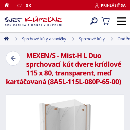
CZ
SK
PRIHLÁSIŤ SA
Sprchové kúty a vaničky
Sprchové kúty
Obdĺžn
MEXEN/S - Mist-H L Duo
sprchovací kút dvere krídlové
115 x 80, transparent, meď
kartáčovaná (8A5L-115L-080P-65-00)