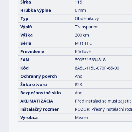
Šírka
115
Hrúbka výplne
6 mm
Typ
Obdélníkový
Výplň
Transparent
Výška
200 cm
Séria
Mist-H L
Prevedenie
Křídlové
EAN
5905315634818
Kód
8A5L-115L-070P-65-00
Ochranný povrch
Ano
Šírka otvoru
823
Bezpečnostné sklo
Ano
AKLIMATIZÁCIA
Před instalací se musí zajis
Inštalačný rozmer
POZOR: Přesný instalační roz
Výrobca
Mexen