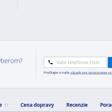
 výberom?
Prečítajte si naše
zásady pre spracovanie o
e
Cena dopravy
Recenzie
Pora
17