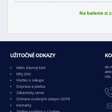
Na balenie si 
UŽITOČNÉ ODKAZY
KO
Ak m
Mám zľavový kód
aleb
Môj účet
nás:
Všetko o nákupe
Doprava a platba
Zákaznícky servis
Ochrana osobných údajov GDPR
Kontakty
Změna souhlasu s Cookies