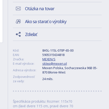
Otázka na tovar
Ako sa starať o výrobky
Zdieľať
Kód:
8A5L-115L-070P-65-00
EAN:
5905315634818
Značka:
MEXEN/S
E-mail výrobce:
sklep@mexen.pl
Mexen Polska, Sochaczewska 96B 05-
Adresa výrobce:
870 Błonie-Wieś
Zodpovednosť
24 měs.
za vady:
Špecifikácia produktu: Rozmer: 115x70
cm (ľavé dvere 115 cm, pravé dvere 70