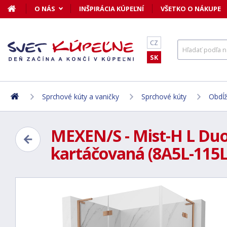
O NÁS
INŠPIRÁCIA KÚPEĽNÍ
VŠETKO O NÁKUPE
CZ
SK
Sprchové kúty a vaničky
Sprchové kúty
Obdĺž
MEXEN/S - Mist-H L Duo 
kartáčovaná (8A5L-115L