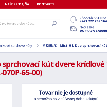
NAŠE PREDAJŇA
KONTAKTY
ZÁKAZNÍCKA LINKA
+421 222 205 164
NAD 299 €
DOPRAVA ZADA
nikové sprchové kúty
MEXEN/S - Mist-H L Duo sprchovací kú
sprchovací kút dvere krídlové 
-070P-65-00)
Tovar nie je dostupné
a nemožno ho v súčasnej dobe zakúpiť.