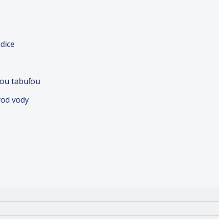
dice
nou tabuľou
vod vody