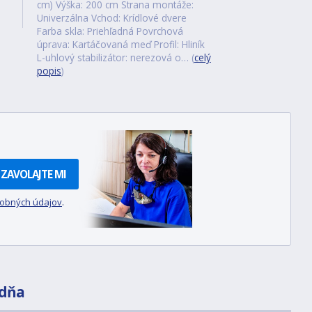
cm) Výška: 200 cm Strana montáže:
Univerzálna Vchod: Krídlové dvere
Farba skla: Priehľadná Povrchová
úprava: Kartáčovaná meď Profil: Hliník
L-uhlový stabilizátor: nerezová o… (
celý
popis
)
ZAVOLAJTE MI
sobných údajov
.
dňa