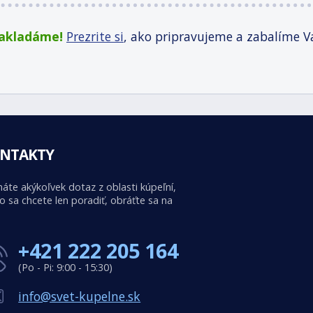
zakladáme!
Prezrite si
, ako pripravujeme a zabalíme V
NTAKTY
áte akýkoľvek dotaz z oblasti kúpeľní,
o sa chcete len poradiť, obráťte sa na
+421 222 205 164
(Po - Pi: 9:00 - 15:30)
info@svet-kupelne.sk