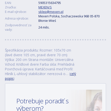
EAN:
5905315634795
Značka:
MEXEN/S
E-mail výrobce:
sklep@mexen.pl
Mexen Polska, Sochaczewska 96B 05-870
Adresa výrobce:
Błonie-Wieś
Zodpovednosť za
24 měs.
vady:
Špecifikácia produktu: Rozmer: 105x70 cm
(ľavé dvere 105 cm, pravé dvere 70 cm)
Výška: 200 cm Strana montáže: Univerzálna
Vchod: Krídlové dvere Farba skla: Priehľadná
Povrchová úprava: Kartáčovaná meď Profil:
Hliník L-uhlový stabilizátor: nerezová o… (
celý
popis
)
Potrebuje poradiť s
výberom?