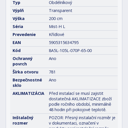
Typ
Obdélníkový
Výplň
Transparent
Výška
200 cm
Séria
Mist-H L
Prevedenie
Křídlové
EAN
5905315634795
Kód
8A5L-105L-070P-65-00
Ochranný
Ano
povrch
Šírka otvoru
781
Bezpečnostné
Ano
sklo
AKLIMATIZÁCIA
Před instalací se musí zajistit
dostatečná AKLIMATIZACE zboží
podle ročního období, minimálně
48 hodin při pokojové teplotě.
Inštalačný
POZOR: Přesný instalační rozměr je
rozmer
v dokumentaci, označení v