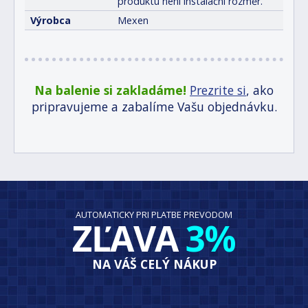
produktu není instalační rozměr.
Výrobca
Mexen
Na balenie si zakladáme!
Prezrite si
, ako
pripravujeme a zabalíme Vašu objednávku.
AUTOMATICKY PRI PLATBE PREVODOM
ZĽAVA
3%
NA VÁŠ CELÝ NÁKUP