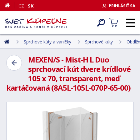
CZ
SK
PRIHLÁSIŤ SA
Sprchové kúty a vaničky
Sprchové kúty
Obdĺžn
MEXEN/S - Mist-H L Duo
sprchovací kút dvere krídlové
105 x 70, transparent, meď
kartáčovaná (8A5L-105L-070P-65-00)