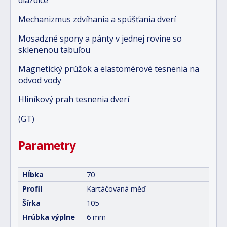
dlaždice
Mechanizmus zdvíhania a spúšťania dverí
Mosadzné spony a pánty v jednej rovine so
sklenenou tabuľou
Magnetický prúžok a elastomérové tesnenia na
odvod vody
Hliníkový prah tesnenia dverí
(GT)
Parametry
Hĺbka
70
Profil
Kartáčovaná měď
Šírka
105
Hrúbka výplne
6 mm