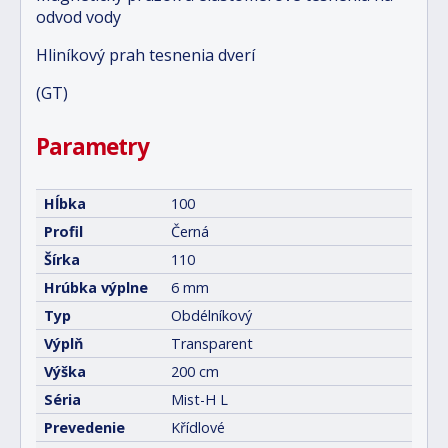
odvod vody
Hliníkový prah tesnenia dverí
(GT)
Parametry
Hĺbka
100
Profil
Černá
Šírka
110
Hrúbka výplne
6 mm
Typ
Obdélníkový
Výplň
Transparent
Výška
200 cm
Séria
Mist-H L
Prevedenie
Křídlové