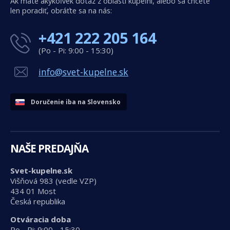
Ak máte akýkoľvek dotaz z oblasti kúpeľní, alebo sa chcete
len poradiť, obráťte sa na nás:
+421 222 205 164
(Po - Pi: 9:00 - 15:30)
info@svet-kupelne.sk
Doručenie iba na Slovensko
NAŠE PREDAJŇA
Svet-kupelne.sk
Višňová 983 (vedle VZP)
434 01 Most
Česká republika
Otváracia doba
Po - Pi: 9:00 - 15:30