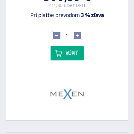
411,86 € bez DPH
Pri platbe prevodom
3 % zľava
KÚPIŤ