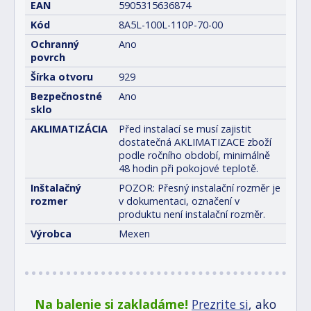
EAN
5905315636874
Kód
8A5L-100L-110P-70-00
Ochranný
Ano
povrch
Šírka otvoru
929
Bezpečnostné
Ano
sklo
AKLIMATIZÁCIA
Před instalací se musí zajistit
dostatečná AKLIMATIZACE zboží
podle ročního období, minimálně
48 hodin při pokojové teplotě.
Inštalačný
POZOR: Přesný instalační rozměr je
rozmer
v dokumentaci, označení v
produktu není instalační rozměr.
Výrobca
Mexen
Na balenie si zakladáme!
Prezrite si
, ako