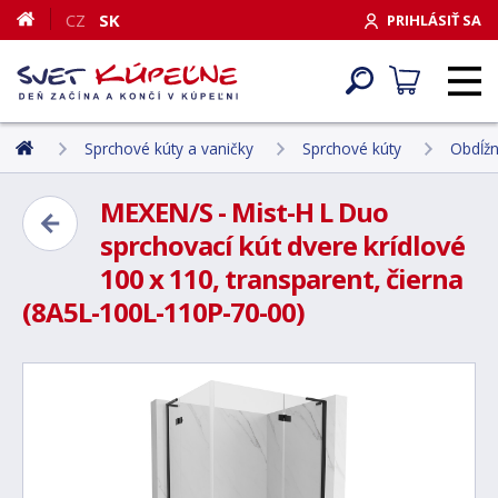
CZ
SK
PRIHLÁSIŤ SA
Sprchové kúty a vaničky
Sprchové kúty
Obdĺžn
MEXEN/S - Mist-H L Duo
sprchovací kút dvere krídlové
100 x 110, transparent, čierna
(8A5L-100L-110P-70-00)