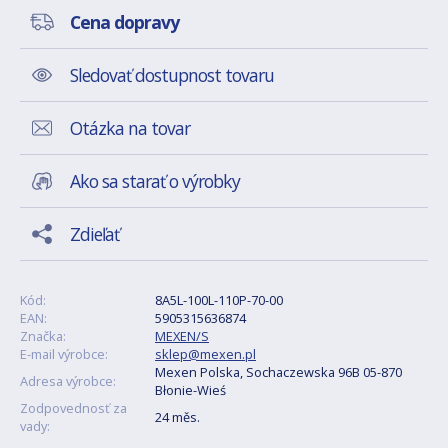
Cena dopravy
Sledovať dostupnost tovaru
Otázka na tovar
Ako sa starať o výrobky
Zdieľať
Kód:
8A5L-100L-110P-70-00
EAN:
5905315636874
Značka:
MEXEN/S
E-mail výrobce:
sklep@mexen.pl
Mexen Polska, Sochaczewska 96B 05-870
Adresa výrobce:
Błonie-Wieś
Zodpovednosť za
24 měs.
vady: