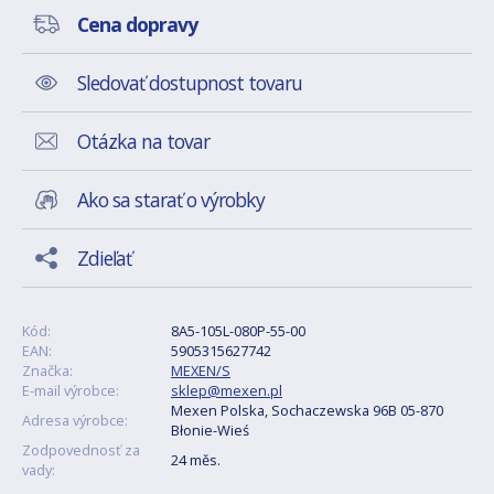
Cena dopravy
Sledovať dostupnost tovaru
Otázka na tovar
Ako sa starať o výrobky
Zdieľať
Kód:
8A5-105L-080P-55-00
EAN:
5905315627742
Značka:
MEXEN/S
E-mail výrobce:
sklep@mexen.pl
Mexen Polska, Sochaczewska 96B 05-870
Adresa výrobce:
Błonie-Wieś
Zodpovednosť za
24 měs.
vady: