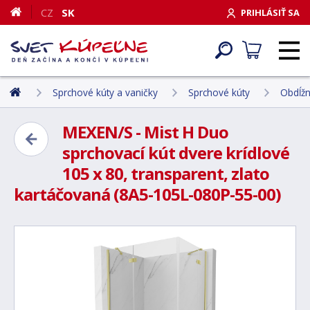
CZ
SK
PRIHLÁSIŤ SA
Sprchové kúty a vaničky
Sprchové kúty
Obdĺžn
MEXEN/S - Mist H Duo
sprchovací kút dvere krídlové
105 x 80, transparent, zlato
kartáčovaná (8A5-105L-080P-55-00)