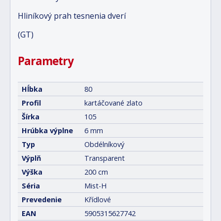
Hliníkový prah tesnenia dverí
(GT)
Parametry
Hĺbka
80
Profil
kartáčované zlato
Šírka
105
Hrúbka výplne
6 mm
Typ
Obdélníkový
Výplň
Transparent
Výška
200 cm
Séria
Mist-H
Prevedenie
Křídlové
EAN
5905315627742