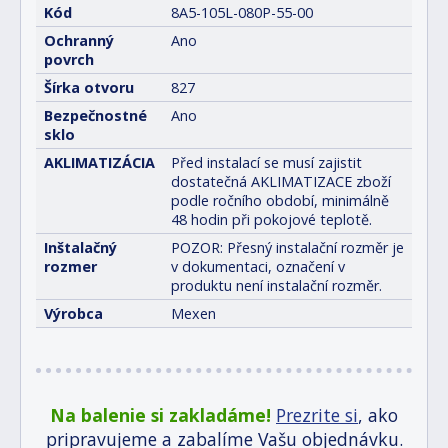
Kód
8A5-105L-080P-55-00
Ochranný
Ano
povrch
Šírka otvoru
827
Bezpečnostné
Ano
sklo
AKLIMATIZÁCIA
Před instalací se musí zajistit
dostatečná AKLIMATIZACE zboží
podle ročního období, minimálně
48 hodin při pokojové teplotě.
Inštalačný
POZOR: Přesný instalační rozměr je
rozmer
v dokumentaci, označení v
produktu není instalační rozměr.
Výrobca
Mexen
Na balenie si zakladáme!
Prezrite si
, ako
pripravujeme a zabalíme Vašu objednávku.