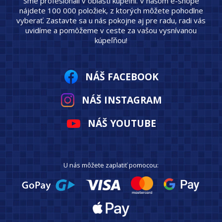
Sme profesionáli v oblasti kúpeľní. V našom e-shope
nájdete 100 000 položiek, z ktorých môžete pohodlne
vyberať. Zastavte sa u nás pokojne aj pre radu, radi vás
uvidíme a pomôžeme v ceste za vašou vysnívanou
kúpeľňou!
NÁŠ FACEBOOK
NÁŠ INSTAGRAM
NÁŠ YOUTUBE
U nás môžete zaplatiť pomocou: