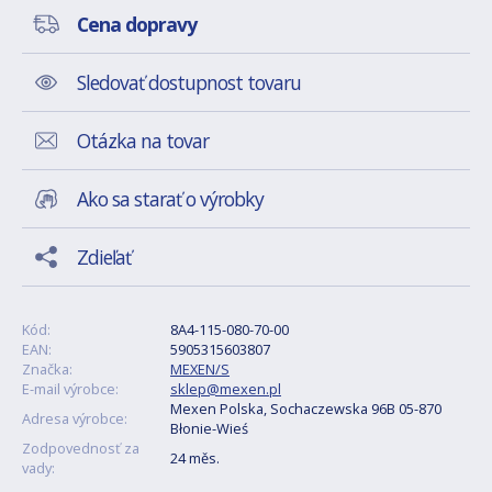
Cena dopravy
Sledovať dostupnost tovaru
Otázka na tovar
Ako sa starať o výrobky
Zdieľať
Kód:
8A4-115-080-70-00
EAN:
5905315603807
Značka:
MEXEN/S
E-mail výrobce:
sklep@mexen.pl
Mexen Polska, Sochaczewska 96B 05-870
Adresa výrobce:
Błonie-Wieś
Zodpovednosť za
24 měs.
vady: