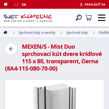
CZ
SK
PRIHLÁSIŤ SA
Sprchové kúty a vaničky
Sprchové kúty
Obdĺžn
MEXEN/S - Mist Duo
sprchovací kút dvere krídlové
115 x 80, transparent, čierna
(8A4-115-080-70-00)