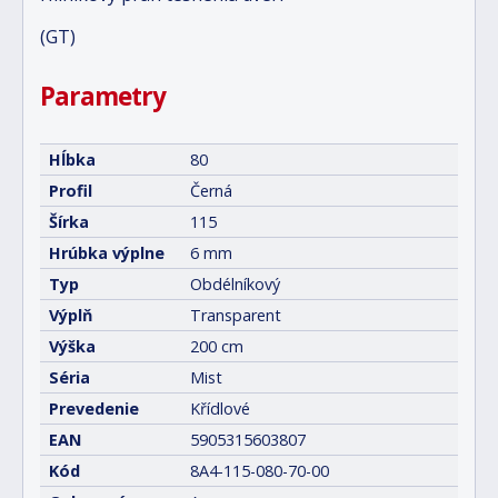
(GT)
Parametry
Hĺbka
80
Profil
Černá
Šírka
115
Hrúbka výplne
6 mm
Typ
Obdélníkový
Výplň
Transparent
Výška
200 cm
Séria
Mist
Prevedenie
Křídlové
EAN
5905315603807
Kód
8A4-115-080-70-00