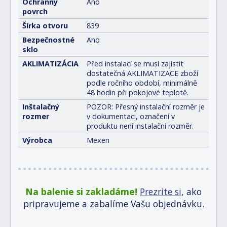
Ochranný
Ano
povrch
Šírka otvoru
839
Bezpečnostné
Ano
sklo
AKLIMATIZÁCIA
Před instalací se musí zajistit
dostatečná AKLIMATIZACE zboží
podle ročního období, minimálně
48 hodin při pokojové teplotě.
Inštalačný
POZOR: Přesný instalační rozměr je
rozmer
v dokumentaci, označení v
produktu není instalační rozměr.
Výrobca
Mexen
Na balenie si zakladáme!
Prezrite si
, ako
pripravujeme a zabalíme Vašu objednávku.