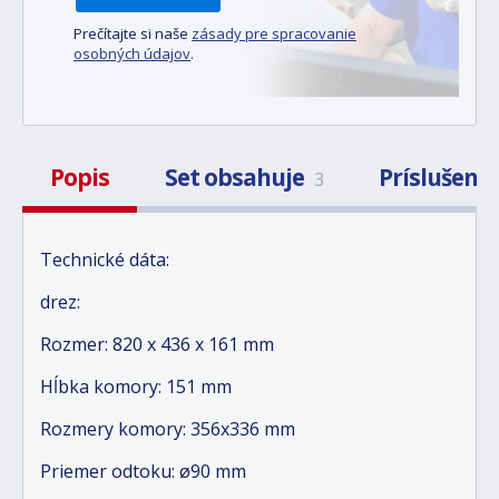
Prečítajte si naše
zásady pre spracovanie
osobných údajov
.
Popis
Set obsahuje
Príslušens
3
Technické dáta:
drez:
Rozmer: 820 x 436 x 161 mm
Hĺbka komory: 151 mm
Rozmery komory: 356x336 mm
Priemer odtoku: ø90 mm