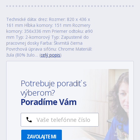
Technické dáta: drez: Rozmer: 820 x 436 x
161 mm Hĺbka komory: 151 mm Rozmery
komory: 356x336 mm Priemer odtoku: ø90
mm Typ: 2-komorový Typ: Zapustené do
pracovnej dosky Farba: Škvrnitá čierna
Povrchová úprava sifónu: Chrome Materiál:
žula (80% žulo… (
celý popis
)
Potrebuje poradiť s
výberom?
Poradíme Vám
ZAVOLAJTE MI