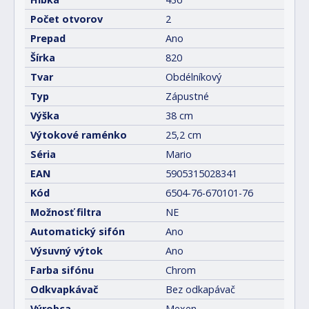
Počet otvorov
2
Prepad
Ano
Šírka
820
Tvar
Obdélníkový
Typ
Zápustné
Výška
38 cm
Výtokové raménko
25,2 cm
Séria
Mario
EAN
5905315028341
Kód
6504-76-670101-76
Možnosť filtra
NE
Automatický sifón
Ano
Výsuvný výtok
Ano
Farba sifónu
Chrom
Odkvapkávač
Bez odkapávač
Výrobca
Mexen