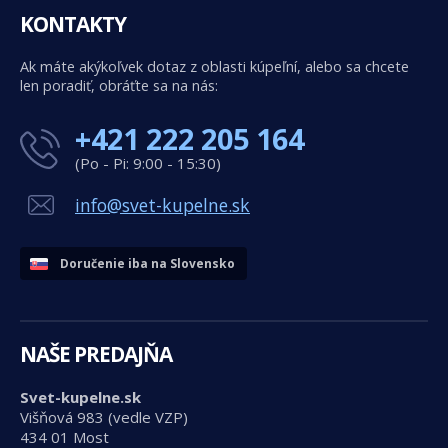
KONTAKTY
Ak máte akýkoľvek dotaz z oblasti kúpeľní, alebo sa chcete
len poradiť, obráťte sa na nás:
+421 222 205 164
(Po - Pi: 9:00 - 15:30)
info@svet-kupelne.sk
Doručenie iba na Slovensko
NAŠE PREDAJŇA
Svet-kupelne.sk
Višňová 983 (vedle VZP)
434 01 Most