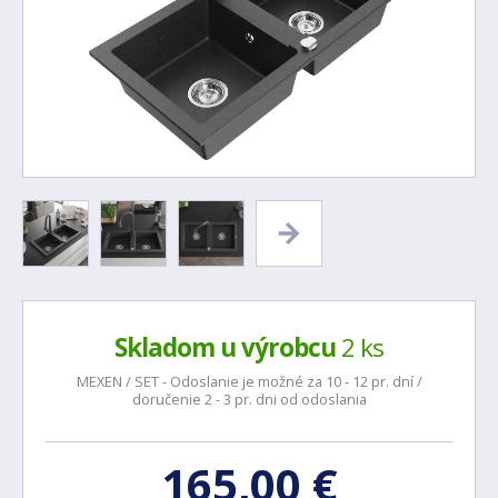
Skladom u výrobcu
2 ks
MEXEN / SET - Odoslanie je možné za 10 - 12 pr. dní /
doručenie 2 - 3 pr. dni od odoslania
165,00 €