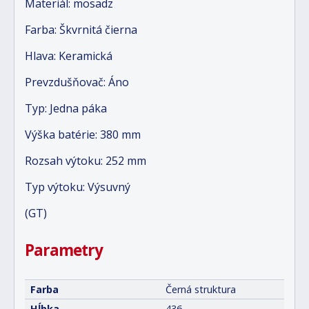
Materiál: mosadz
Farba: Škvrnitá čierna
Hlava: Keramická
Prevzdušňovač: Áno
Typ: Jedna páka
Výška batérie: 380 mm
Rozsah výtoku: 252 mm
Typ výtoku: Výsuvný
(GT)
Parametry
Farba
Černá struktura
Hĺbka
436