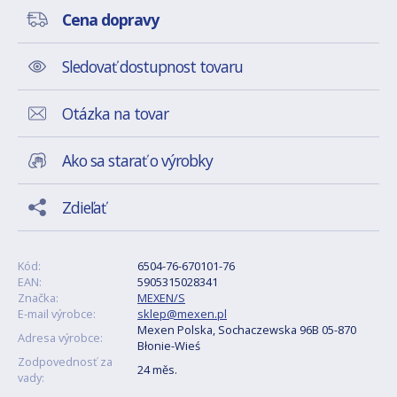
Cena dopravy
Sledovať dostupnost tovaru
Otázka na tovar
Ako sa starať o výrobky
Zdieľať
Kód:
6504-76-670101-76
EAN:
5905315028341
Značka:
MEXEN/S
E-mail výrobce:
sklep@mexen.pl
Mexen Polska, Sochaczewska 96B 05-870
Adresa výrobce:
Błonie-Wieś
Zodpovednosť za
24 měs.
vady: