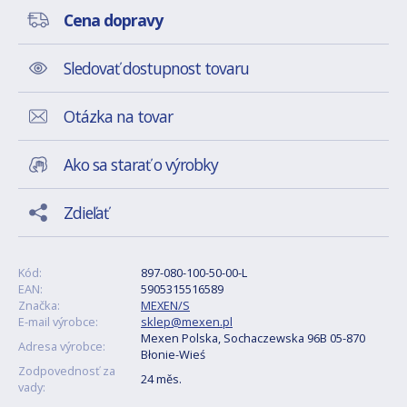
Cena dopravy
Sledovať dostupnost tovaru
Otázka na tovar
Ako sa starať o výrobky
Zdieľať
Kód:
897-080-100-50-00-L
EAN:
5905315516589
Značka:
MEXEN/S
E-mail výrobce:
sklep@mexen.pl
Mexen Polska, Sochaczewska 96B 05-870
Adresa výrobce:
Błonie-Wieś
Zodpovednosť za
24 měs.
vady: