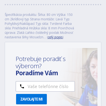
Špecifikácia produktu: Šírka: 80 cm Výška: 150
cm 2krídlový typ Strana montáže: Ľavá Typ:
Pohyblivý/Naklápací Typ skla: Tvrdené Farba
skla: Priehľadná Hrúbka skla: 8 mm Povrchová
úprava: Zlatá Ľahko čistiteľný povlak Možnosť
nastavenia šírky Mosadzn… (
celý popis
)
Potrebuje poradiť s
výberom?
Poradíme Vám
ZAVOLAJTE MI