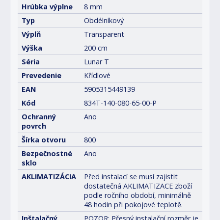
Hrúbka výplne
8 mm
Typ
Obdélníkový
Výplň
Transparent
Výška
200 cm
Séria
Lunar T
Prevedenie
Křídlové
EAN
5905315449139
Kód
834T-140-080-65-00-P
Ochranný
Ano
povrch
Šírka otvoru
800
Bezpečnostné
Ano
sklo
AKLIMATIZÁCIA
Před instalací se musí zajistit
dostatečná AKLIMATIZACE zboží
podle ročního období, minimálně
48 hodin při pokojové teplotě.
Inštalačný
POZOR: Přesný instalační rozměr je