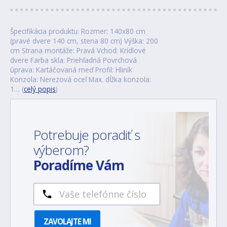
Špecifikácia produktu: Rozmer: 140x80 cm
(pravé dvere 140 cm, stena 80 cm) Výška: 200
cm Strana montáže: Pravá Vchod: Krídlové
dvere Farba skla: Priehľadná Povrchová
úprava: Kartáčovaná meď Profil: Hliník
Konzola: Nerezová oceľ Max. dĺžka konzola:
1… (
celý popis
)
Potrebuje poradiť s
výberom?
Poradíme Vám
ZAVOLAJTE MI