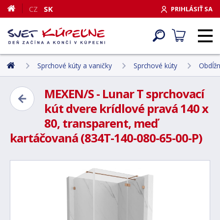
CZ
SK
PRIHLÁSIŤ SA
Sprchové kúty a vaničky
Sprchové kúty
Obdĺžn
MEXEN/S - Lunar T sprchovací
kút dvere krídlové pravá 140 x
80, transparent, meď
kartáčovaná (834T-140-080-65-00-P)