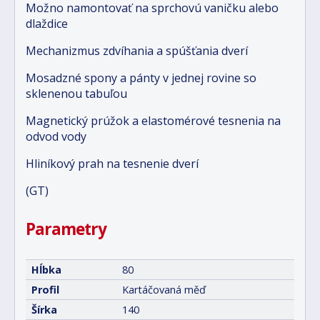
Možno namontovať na sprchovú vaničku alebo
dlaždice
Mechanizmus zdvíhania a spúšťania dverí
Mosadzné spony a pánty v jednej rovine so
sklenenou tabuľou
Magnetický prúžok a elastomérové tesnenia na
odvod vody
Hliníkový prah na tesnenie dverí
(GT)
Parametry
Hĺbka
80
Profil
Kartáčovaná měď
Šírka
140