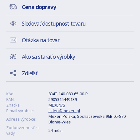
Cena dopravy
Sledovať dostupnost tovaru
Otázka na tovar
Ako sa starať o výrobky
Zdieľať
Kód:
834T-140-080-65-00-P
EAN:
5905315449139
Značka:
MEXEN/S
E-mail výrobce:
sklep@mexen.pl
Mexen Polska, Sochaczewska 96B 05-870
Adresa výrobce:
Błonie-Wieś
Zodpovednosť za
24 měs.
vady: