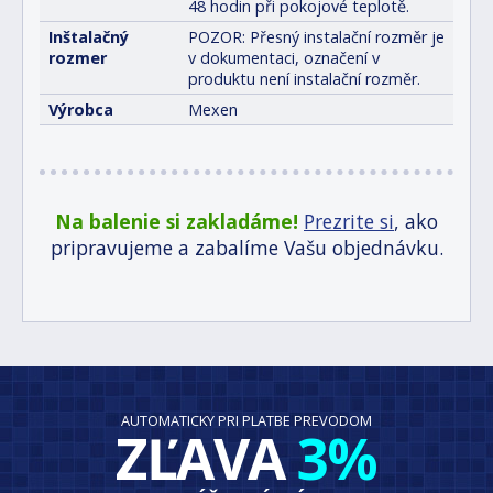
48 hodin při pokojové teplotě.
Inštalačný
POZOR: Přesný instalační rozměr je
rozmer
v dokumentaci, označení v
produktu není instalační rozměr.
Výrobca
Mexen
Na balenie si zakladáme!
Prezrite si
, ako
pripravujeme a zabalíme Vašu objednávku.
AUTOMATICKY PRI PLATBE PREVODOM
ZĽAVA
3%