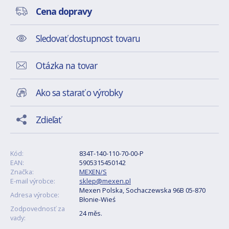
Cena dopravy
Sledovať dostupnost tovaru
Otázka na tovar
Ako sa starať o výrobky
Zdieľať
Kód:
834T-140-110-70-00-P
EAN:
5905315450142
Značka:
MEXEN/S
E-mail výrobce:
sklep@mexen.pl
Mexen Polska, Sochaczewska 96B 05-870
Adresa výrobce:
Błonie-Wieś
Zodpovednosť za
24 měs.
vady: