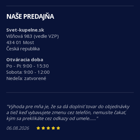
NAŠE PREDAJŇA
Svet-kupelne.sk
Višňová 983 (vedle VZP)
434 01 Most
Česká republika
Otváracia doba
Po - Pi: 9:00 - 15:30
Sobota: 9:00 - 12:00
Nedeľa: zatvorené
"Výhoda pre mňa je, že sa dá doplniť tovar do objednávky
a tiež keď vybavujete zmenu cez telefón, nemusíte čakať,
kým sa preklikáte cez odkazy od umele……"
06.08.2026