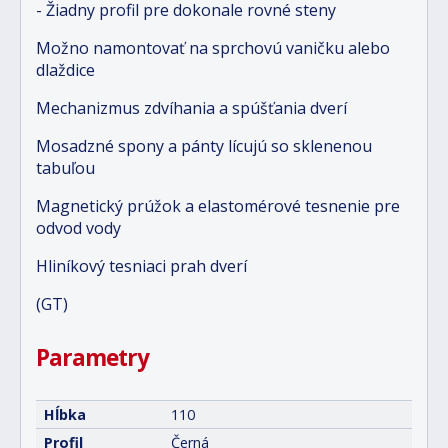
- Žiadny profil pre dokonale rovné steny
Možno namontovať na sprchovú vaničku alebo
dlaždice
Mechanizmus zdvíhania a spúšťania dverí
Mosadzné spony a pánty lícujú so sklenenou
tabuľou
Magnetický prúžok a elastomérové tesnenie pre
odvod vody
Hliníkový tesniaci prah dverí
(GT)
Parametry
Hĺbka
110
Profil
Černá