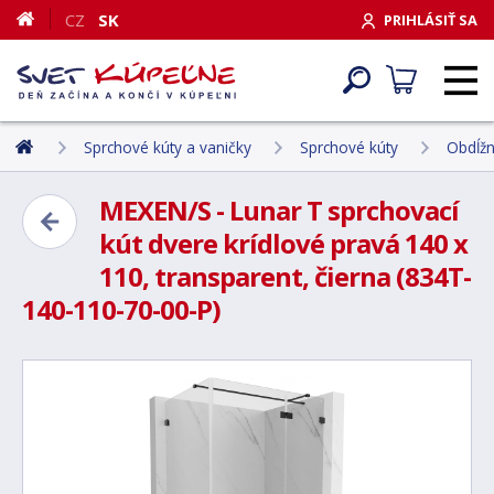
CZ
SK
PRIHLÁSIŤ SA
Sprchové kúty a vaničky
Sprchové kúty
Obdĺžn
MEXEN/S - Lunar T sprchovací
kút dvere krídlové pravá 140 x
110, transparent, čierna (834T-
140-110-70-00-P)