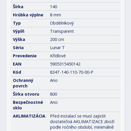
Šírka
140
Hrúbka výplne
8 mm
Typ
Obdélníkový
Výplň
Transparent
Výška
200 cm
Séria
Lunar T
Prevedenie
Křídlové
EAN
5905315450142
Kód
834T-140-110-70-00-P
Ochranný
Ano
povrch
Šírka otvoru
800
Bezpečnostné
Ano
sklo
AKLIMATIZÁCIA
Před instalací se musí zajistit
dostatečná AKLIMATIZACE zboží
podle ročního období, minimálně