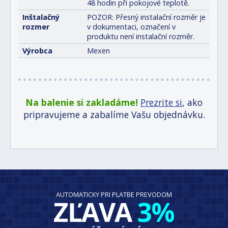
48 hodin při pokojové teplotě.
Inštalačný
POZOR: Přesný instalační rozměr je
rozmer
v dokumentaci, označení v
produktu není instalační rozměr.
Výrobca
Mexen
Na balenie si zakladáme!
Prezrite si
, ako
pripravujeme a zabalíme Vašu objednávku.
AUTOMATICKY PRI PLATBE PREVODOM
ZĽAVA
3%