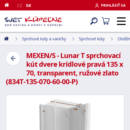
CZ
SK
PRIHLÁSIŤ SA
Sprchové kúty a vaničky
Sprchové kúty
Obdĺžn
MEXEN/S - Lunar T sprchovací
kút dvere krídlové pravá 135 x
70, transparent, ružové zlato
(834T-135-070-60-00-P)