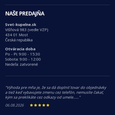
NAŠE PREDAJŇA
Svet-kupelne.sk
Višňová 983 (vedle VZP)
434 01 Most
Česká republika
Otváracia doba
Po - Pi: 9:00 - 15:30
Sobota: 9:00 - 12:00
Nedeľa: zatvorené
"Výhoda pre mňa je, že sa dá doplniť tovar do objednávky
a tiež keď vybavujete zmenu cez telefón, nemusíte čakať,
kým sa preklikáte cez odkazy od umele……"
06.08.2026