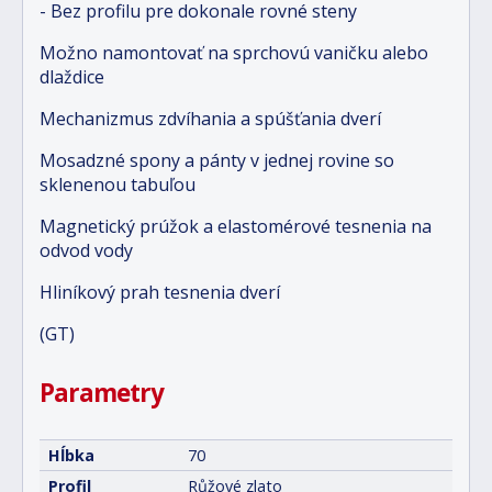
- Bez profilu pre dokonale rovné steny
Možno namontovať na sprchovú vaničku alebo
dlaždice
Mechanizmus zdvíhania a spúšťania dverí
Mosadzné spony a pánty v jednej rovine so
sklenenou tabuľou
Magnetický prúžok a elastomérové tesnenia na
odvod vody
Hliníkový prah tesnenia dverí
(GT)
Parametry
Hĺbka
70
Profil
Růžové zlato