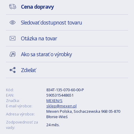
Cena dopravy
Sledovať dostupnost tovaru
Otázka na tovar
Ako sa starať o výrobky
Zdieľať
Kód:
834T-135-070-60-00-P
EAN:
5905315448651
Značka:
MEXEN/S
E-mail výrobce:
sklep@mexen.pl
Mexen Polska, Sochaczewska 96B 05-870
Adresa výrobce:
Błonie-Wieś
Zodpovednosť za
24 měs.
vady: