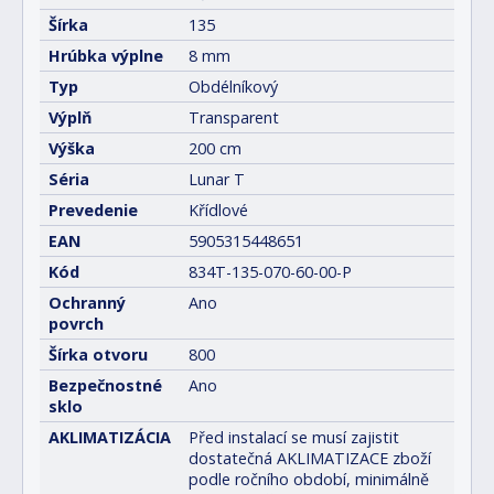
Šírka
135
Hrúbka výplne
8 mm
Typ
Obdélníkový
Výplň
Transparent
Výška
200 cm
Séria
Lunar T
Prevedenie
Křídlové
EAN
5905315448651
Kód
834T-135-070-60-00-P
Ochranný
Ano
povrch
Šírka otvoru
800
Bezpečnostné
Ano
sklo
AKLIMATIZÁCIA
Před instalací se musí zajistit
dostatečná AKLIMATIZACE zboží
podle ročního období, minimálně