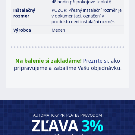
48 hodin při pokojové teplotě.
Inštalačný
POZOR: Přesný instalační rozměr je
rozmer
v dokumentaci, označení v
produktu není instalační rozměr.
Výrobca
Mexen
Na balenie si zakladáme!
Prezrite si
, ako
pripravujeme a zabalíme Vašu objednávku.
AUTOMATICKY PRI PLATBE PREVODOM
ZĽAVA
3%