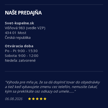
NAŠE PREDAJŇA
Svet-kupelne.sk
Višňová 983 (vedle VZP)
434 01 Most
Česká republika
Otváracia doba
Po - Pi: 9:00 - 15:30
Sobota: 9:00 - 12:00
Nedeľa: zatvorené
"Výhoda pre mňa je, že sa dá doplniť tovar do objednávky
a tiež keď vybavujete zmenu cez telefón, nemusíte čakať,
kým sa preklikáte cez odkazy od umele……"
06.08.2026