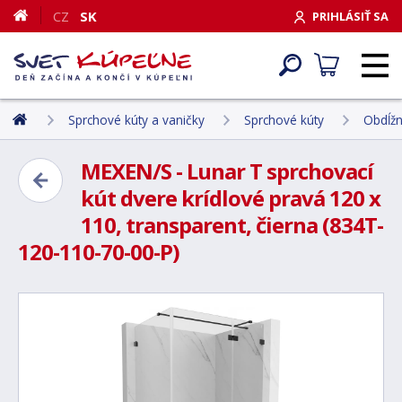
CZ
SK
PRIHLÁSIŤ SA
Sprchové kúty a vaničky
Sprchové kúty
Obdĺžn
MEXEN/S - Lunar T sprchovací
kút dvere krídlové pravá 120 x
110, transparent, čierna (834T-
120-110-70-00-P)