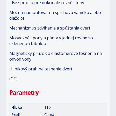
- Bez profilu pre dokonale rovné steny
Možno namontovať na sprchovú vaničku alebo
dlaždice
Mechanizmus zdvíhania a spúšťania dverí
Mosadzné spony a pánty v jednej rovine so
sklenenou tabuľou
Magnetický prúžok a elastomérové tesnenia na
odvod vody
Hliníkový prah na tesnenie dverí
(GT)
Parametry
Hĺbka
110
Profil
Černá