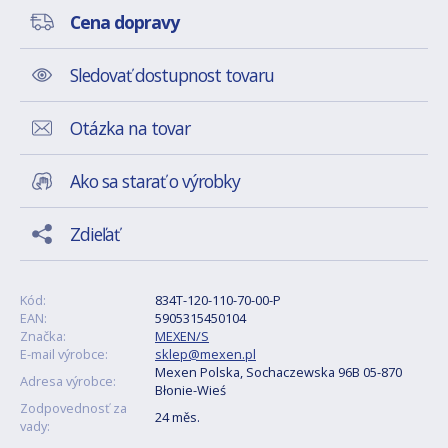
Cena dopravy
Sledovať dostupnost tovaru
Otázka na tovar
Ako sa starať o výrobky
Zdieľať
Kód:
834T-120-110-70-00-P
EAN:
5905315450104
Značka:
MEXEN/S
E-mail výrobce:
sklep@mexen.pl
Mexen Polska, Sochaczewska 96B 05-870
Adresa výrobce:
Błonie-Wieś
Zodpovednosť za
24 měs.
vady: