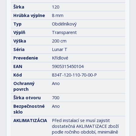
Šírka
120
Hrúbka výplne
8 mm
Typ
Obdélníkový
Výplň
Transparent
Výška
200 cm
Séria
Lunar T
Prevedenie
Křídlové
EAN
5905315450104
Kód
834T-120-110-70-00-P
Ochranný
Ano
povrch
Šírka otvoru
700
Bezpečnostné
Ano
sklo
AKLIMATIZÁCIA
Před instalací se musí zajistit
dostatečná AKLIMATIZACE zboží
podle ročního období, minimálně