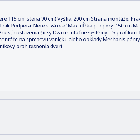
ere 115 cm, stena 90 cm) Výška: 200 cm Strana montáže: Prav
 Hliník Podpera: Nerezová oceľ Max. dĺžka podpery: 150 cm 
žnosť nastavenia šírky Dva montážne systémy: - S profilom,
montáže na sprchovú vaničku alebo obklady Mechanis pánty
níkový prah tesnenia dverí