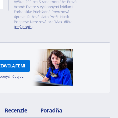
Výška: 200 cm Strana montáže: Pravá
Vchod: Dvere s výklopnými krídlami
Farba skla: Priehľadná Povrchová
úprava: Ružové zlato Profil: Hliník
Podpera: Nerezová oceľ Max. dĺžka …
(
celý popis
)
ZAVOLAJTE MI
sobných údajov
.
Recenzie
Poradňa