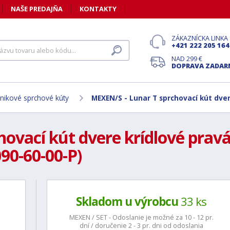
NAŠE PREDAJŇA
KONTAKTY
ZÁKAZNÍCKA LINKA
+421 222 205 164
NAD 299 €
DOPRAVA ZADA
nikové sprchové kúty
MEXEN/S - Lunar T sprchovací kút dver
ovací kút dvere krídlové pravá 
90-60-00-P)
Skladom u výrobcu
33 ks
MEXEN / SET - Odoslanie je možné za 10 - 12 pr.
dní / doručenie 2 - 3 pr. dni od odoslania