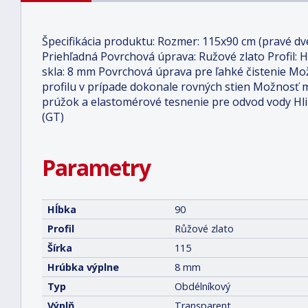
Špecifikácia produktu: Rozmer: 115x90 cm (pravé dv
Priehľadná Povrchová úprava: Ružové zlato Profil:
skla: 8 mm Povrchová úprava pre ľahké čistenie Mo
profilu v prípade dokonale rovných stien Možnosť 
prúžok a elastomérové tesnenie pre odvod vody Hli
(GT)
Parametry
Hĺbka
90
Profil
Růžové zlato
Šírka
115
Hrúbka výplne
8 mm
Typ
Obdélníkový
Výplň
Transparent