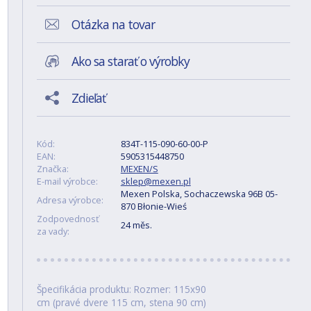
Otázka na tovar
Ako sa starať o výrobky
Zdieľať
Kód:
834T-115-090-60-00-P
EAN:
5905315448750
Značka:
MEXEN/S
E-mail výrobce:
sklep@mexen.pl
Mexen Polska, Sochaczewska 96B 05-
Adresa výrobce:
870 Błonie-Wieś
Zodpovednosť
24 měs.
za vady:
Špecifikácia produktu: Rozmer: 115x90
cm (pravé dvere 115 cm, stena 90 cm)