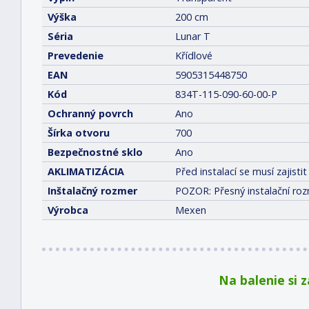
Výška
200 cm
Séria
Lunar T
Prevedenie
Křídlové
EAN
5905315448750
Kód
834T-115-090-60-00-P
Ochranný povrch
Ano
Šírka otvoru
700
Bezpečnostné sklo
Ano
AKLIMATIZÁCIA
Před instalací se musí zajis
Inštalačný rozmer
POZOR: Přesný instalační roz
Výrobca
Mexen
Na balenie si 