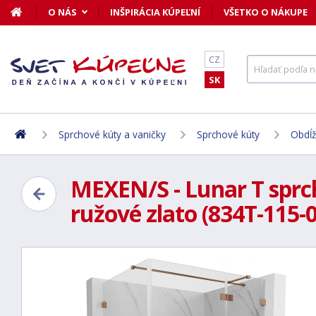
O NÁS
INŠPIRÁCIA KÚPEĽNÍ
VŠETKO O NÁKUPE
CZ
SK
Sprchové kúty a vaničky
Sprchové kúty
Obdĺž
MEXEN/S - Lunar T sprch
ružové zlato (834T-115-0