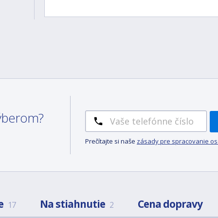
 výberom?
Prečítajte si naše
zásady pre spracovanie o
e
Na stiahnutie
Cena dopravy
17
2