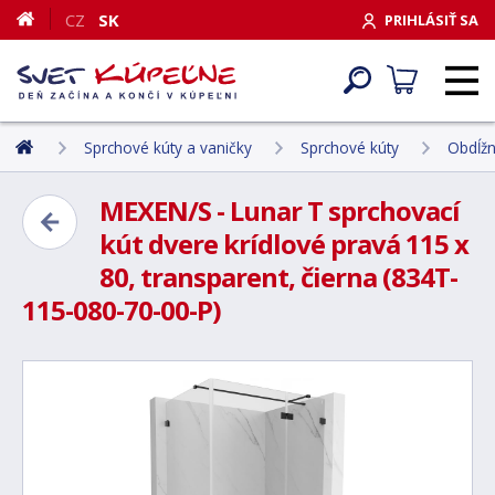
CZ
SK
PRIHLÁSIŤ SA
Sprchové kúty a vaničky
Sprchové kúty
Obdĺžn
MEXEN/S - Lunar T sprchovací
kút dvere krídlové pravá 115 x
80, transparent, čierna (834T-
115-080-70-00-P)