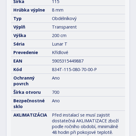
Šírka
115
Hrúbka výplne
8 mm
Typ
Obdélníkový
Výplň
Transparent
Výška
200 cm
Séria
Lunar T
Prevedenie
Křídlové
EAN
5905315449887
Kód
834T-115-080-70-00-P
Ochranný
Ano
povrch
Šírka otvoru
700
Bezpečnostné
Ano
sklo
AKLIMATIZÁCIA
Před instalací se musí zajistit
dostatečná AKLIMATIZACE zboží
podle ročního období, minimálně
48 hodin při pokojové teplotě.