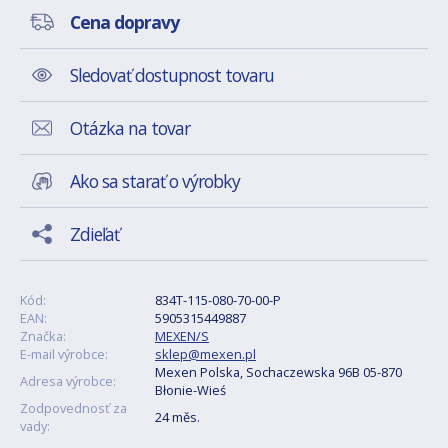
Cena dopravy
Sledovať dostupnost tovaru
Otázka na tovar
Ako sa starať o výrobky
Zdieľať
Kód:
834T-115-080-70-00-P
EAN:
5905315449887
Značka:
MEXEN/S
E-mail výrobce:
sklep@mexen.pl
Mexen Polska, Sochaczewska 96B 05-870
Adresa výrobce:
Błonie-Wieś
Zodpovednosť za
24 měs.
vady: