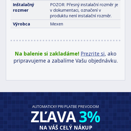
Inštalačný
POZOR: Přesný instalační rozměr je
rozmer
v dokumentaci, označení v
produktu není instalační rozměr.
Výrobca
Mexen
Na balenie si zakladáme!
Prezrite si
, ako
pripravujeme a zabalíme Vašu objednávku.
AUTOMATICKY PRI PLATBE PREVODOM
ZĽAVA
3%
NA VÁŠ CELÝ NÁKUP