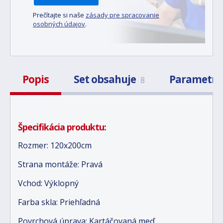
Prečítajte si naše
zásady pre spracovanie
osobných údajov
.
Popis
Set obsahuje
Parametr
8
Špecifikácia produktu:
Rozmer: 120x200cm
Strana montáže: Pravá
Vchod: Výklopný
Farba skla: Priehľadná
Povrchová úprava: Kartáčovaná meď