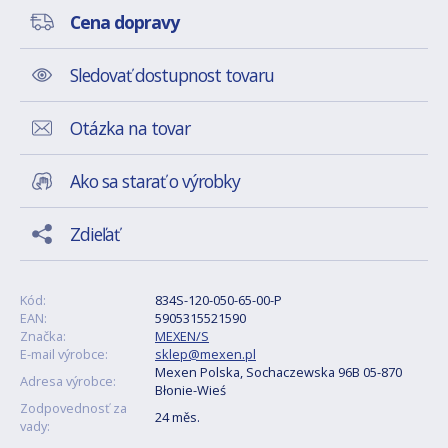
Cena dopravy
Sledovať dostupnost tovaru
Otázka na tovar
Ako sa starať o výrobky
Zdieľať
Kód:
834S-120-050-65-00-P
EAN:
5905315521590
Značka:
MEXEN/S
E-mail výrobce:
sklep@mexen.pl
Mexen Polska, Sochaczewska 96B 05-870
Adresa výrobce:
Błonie-Wieś
Zodpovednosť za
24 měs.
vady: