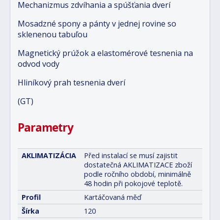
Mechanizmus zdvíhania a spúšťania dverí
Mosadzné spony a pánty v jednej rovine so
sklenenou tabuľou
Magnetický prúžok a elastomérové tesnenia na
odvod vody
Hliníkový prah tesnenia dverí
(GT)
Parametry
AKLIMATIZÁCIA
Před instalací se musí zajistit
dostatečná AKLIMATIZACE zboží
podle ročního období, minimálně
48 hodin při pokojové teplotě.
Profil
Kartáčovaná měď
Šírka
120