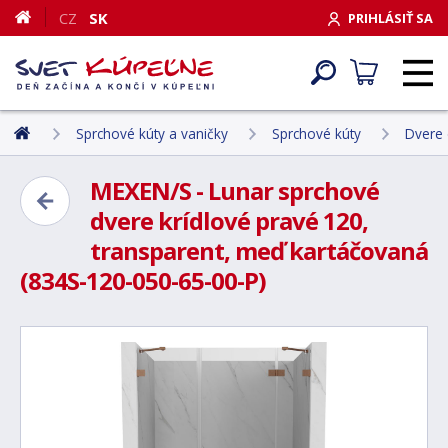
CZ
SK
PRIHLÁSIŤ SA
Sprchové kúty a vaničky
Sprchové kúty
Dvere 
MEXEN/S - Lunar sprchové
dvere krídlové pravé 120,
transparent, meď kartáčovaná
(834S-120-050-65-00-P)