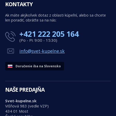
KONTAKTY
Ak máte akýkoľvek dotaz z oblasti kúpeľní, alebo sa chcete
len poradiť, obráťte sa na nás:
+421 222 205 164
(Po - Pi: 9:00 - 15:30)
info@svet-kupelne.sk
Doručenie iba na Slovensko
NAŠE PREDAJŇA
Svet-kupelne.sk
Višňová 983 (vedle VZP)
434 01 Most