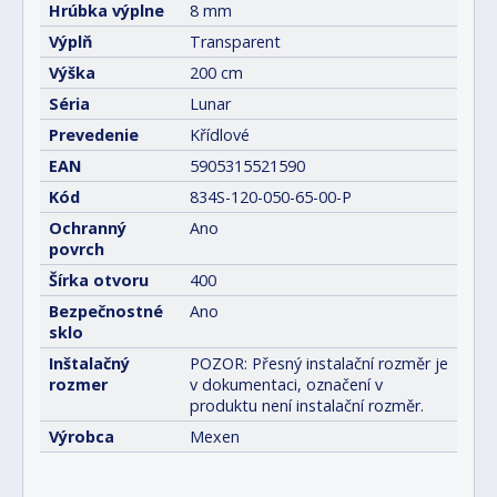
Hrúbka výplne
8 mm
Výplň
Transparent
Výška
200 cm
Séria
Lunar
Prevedenie
Křídlové
EAN
5905315521590
Kód
834S-120-050-65-00-P
Ochranný
Ano
povrch
Šírka otvoru
400
Bezpečnostné
Ano
sklo
Inštalačný
POZOR: Přesný instalační rozměr je
rozmer
v dokumentaci, označení v
produktu není instalační rozměr.
Výrobca
Mexen