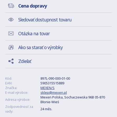
Cena dopravy
Sledovať dostupnost tovaru
Otázka na tovar
Ako sa starať o výrobky
Zdieľať
Kód:
897L-090-000-01-00
EAN:
5905315515889
Značka:
MEXEN/S
E-mail výrobce:
sklep@mexen.pl
Mexen Polska, Sochaczewska 96B 05-870
Adresa výrobce:
Błonie-Wieś
Zodpovednosť za
24 měs.
vady: