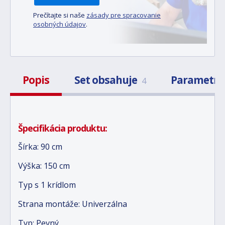
Prečítajte si naše
zásady pre spracovanie
osobných údajov
.
Popis
Set obsahuje
Parametr
4
Špecifikácia produktu:
Šírka: 90 cm
Výška: 150 cm
Typ s 1 krídlom
Strana montáže: Univerzálna
Typ: Pevný