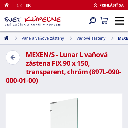
CZ
SK
PRIHLÁSIŤ SA
Vane a vaňové zásteny
Vaňové zásteny
MEXE
MEXEN/S - Lunar L vaňová
zástena FIX 90 x 150,
transparent, chróm (897L-090-
000-01-00)