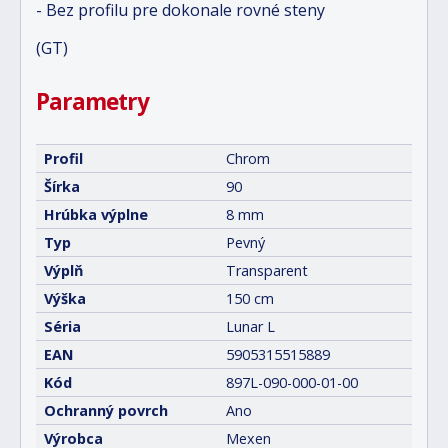
- Bez profilu pre dokonale rovné steny
(GT)
Parametry
Profil
Chrom
Šírka
90
Hrúbka výplne
8 mm
Typ
Pevný
Výplň
Transparent
Výška
150 cm
Séria
Lunar L
EAN
5905315515889
Kód
897L-090-000-01-00
Ochranný povrch
Ano
Výrobca
Mexen