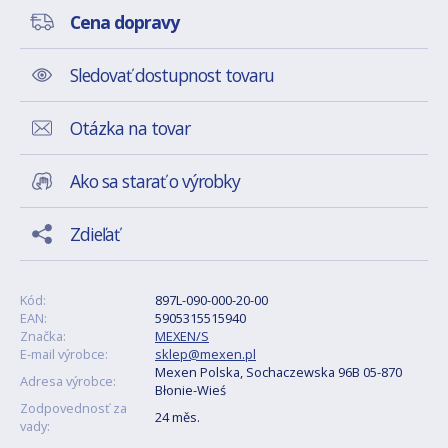
Cena dopravy
Sledovať dostupnost tovaru
Otázka na tovar
Ako sa starať o výrobky
Zdieľať
Kód:
897L-090-000-20-00
EAN:
5905315515940
Značka:
MEXEN/S
E-mail výrobce:
sklep@mexen.pl
Mexen Polska, Sochaczewska 96B 05-870
Adresa výrobce:
Błonie-Wieś
Zodpovednosť za
24 měs.
vady: