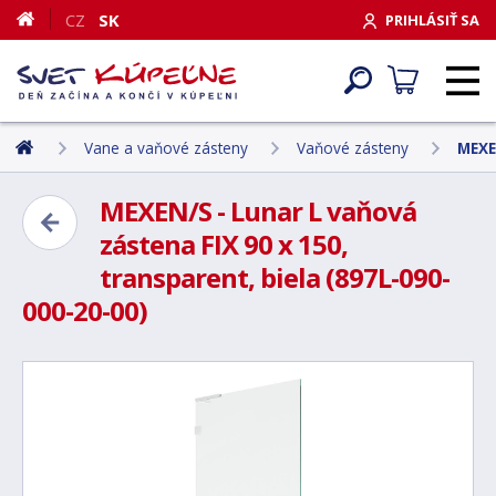
CZ
SK
PRIHLÁSIŤ SA
Vane a vaňové zásteny
Vaňové zásteny
MEXE
MEXEN/S - Lunar L vaňová
zástena FIX 90 x 150,
transparent, biela (897L-090-
000-20-00)