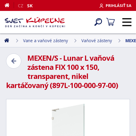
CZ
SK
PRIHLÁSIŤ SA
Vane a vaňové zásteny
Vaňové zásteny
MEXE
MEXEN/S - Lunar L vaňová
zástena FIX 100 x 150,
transparent, nikel
kartáčovaný (897L-100-000-97-00)