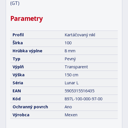
(GT)
Parametry
Profil
Kartáčovaný nikl
Šírka
100
Hrúbka výplne
8 mm
Typ
Pevný
Výplň
Transparent
Výška
150 cm
Séria
Lunar L
EAN
5905315516435
Kód
897L-100-000-97-00
Ochranný povrch
Ano
Výrobca
Mexen