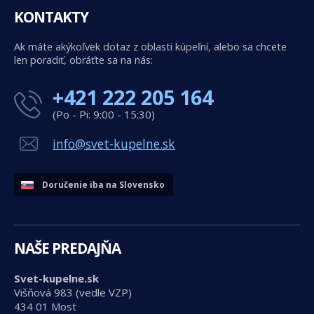
KONTAKTY
Ak máte akýkoľvek dotaz z oblasti kúpeľní, alebo sa chcete
len poradiť, obráťte sa na nás:
+421 222 205 164
(Po - Pi: 9:00 - 15:30)
info@svet-kupelne.sk
Doručenie iba na Slovensko
NAŠE PREDAJŇA
Svet-kupelne.sk
Višňová 983 (vedle VZP)
434 01 Most