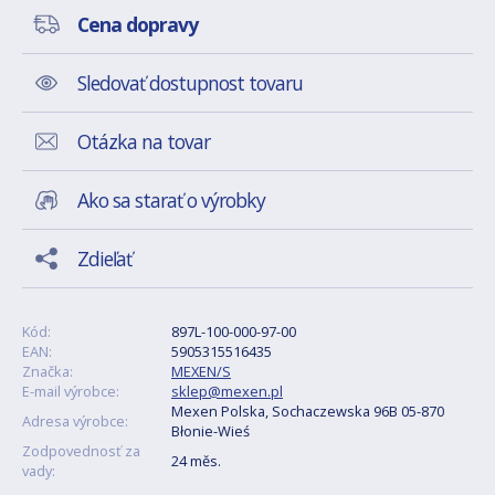
Cena dopravy
Sledovať dostupnost tovaru
Otázka na tovar
Ako sa starať o výrobky
Zdieľať
Kód:
897L-100-000-97-00
EAN:
5905315516435
Značka:
MEXEN/S
E-mail výrobce:
sklep@mexen.pl
Mexen Polska, Sochaczewska 96B 05-870
Adresa výrobce:
Błonie-Wieś
Zodpovednosť za
24 měs.
vady: