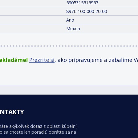
5905315515957
897L-100-000-20-00
Ano
Mexen
zakladáme!
Prezrite si
, ako pripravujeme a zabalíme V
NTAKTY
áte akýkoľvek dotaz z oblasti kúpeľní,
o sa chcete len poradiť, obráťte sa na