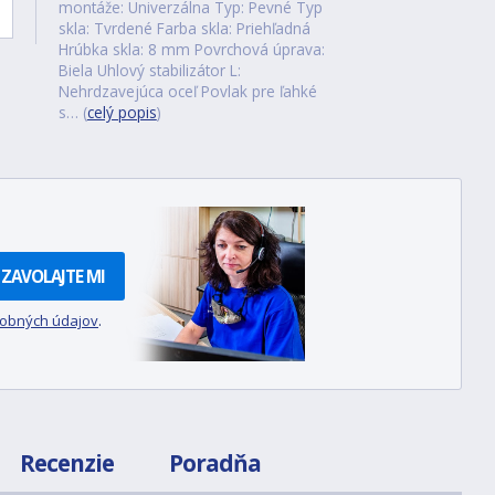
montáže: Univerzálna Typ: Pevné Typ
skla: Tvrdené Farba skla: Priehľadná
Hrúbka skla: 8 mm Povrchová úprava:
Biela Uhlový stabilizátor L:
Nehrdzavejúca oceľ Povlak pre ľahké
s… (
celý popis
)
ZAVOLAJTE MI
sobných údajov
.
Recenzie
Poradňa