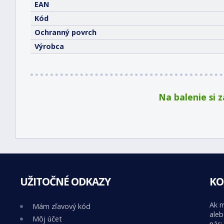
EAN
Kód
Ochranný povrch
Výrobca
Na balenie si 
UŽITOČNÉ ODKAZY
KO
Ak m
Mám zľavový kód
aleb
Môj účet
nás: