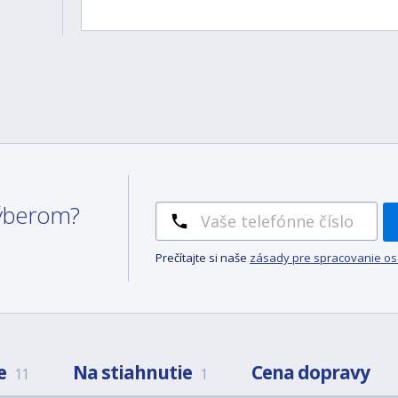
 výberom?
Prečítajte si naše
zásady pre spracovanie o
e
Na stiahnutie
Cena dopravy
11
1