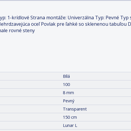
Typ: 1-krídlové Strana montáže: Univerzálna Typ: Pevné Typ s
 Nehrdzavejúca oceľ Povlak pre ľahké so sklenenou tabuľou 
nale rovné steny
Bílá
100
8 mm
Pevný
Transparent
150 cm
Lunar L