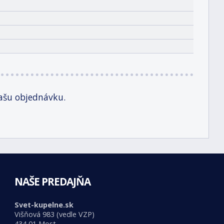
ašu objednávku.
NAŠE PREDAJŇA
Svet-kupelne.sk
Višňová 983 (vedle VZP)
434 01 Most