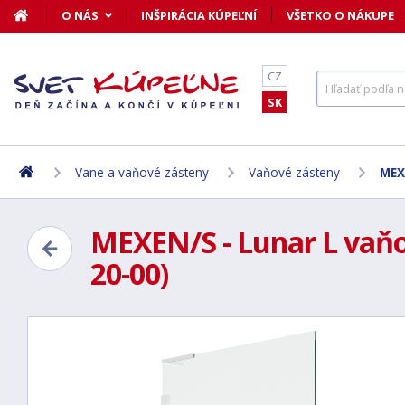
O NÁS
INŠPIRÁCIA KÚPEĽNÍ
VŠETKO O NÁKUPE
CZ
SK
Vane a vaňové zásteny
Vaňové zásteny
MEX
MEXEN/S - Lunar L vaňov
20-00)