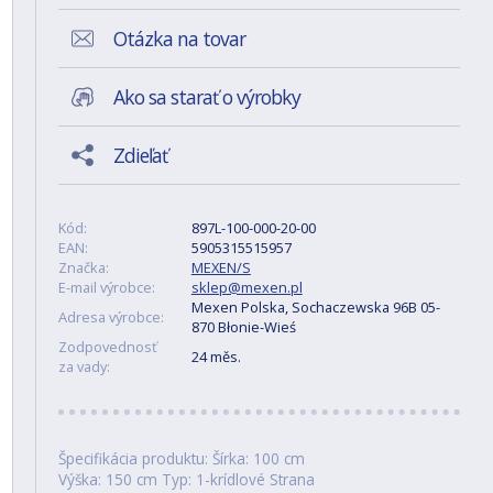
Otázka na tovar
Ako sa starať o výrobky
Zdieľať
Kód:
897L-100-000-20-00
EAN:
5905315515957
Značka:
MEXEN/S
E-mail výrobce:
sklep@mexen.pl
Mexen Polska, Sochaczewska 96B 05-
Adresa výrobce:
870 Błonie-Wieś
Zodpovednosť
24 měs.
za vady:
Špecifikácia produktu: Šírka: 100 cm
Výška: 150 cm Typ: 1-krídlové Strana