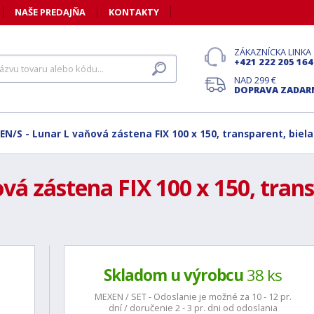
NAŠE PREDAJŇA
KONTAKTY
ZÁKAZNÍCKA LINKA
+421 222 205 164
NAD 299 €
DOPRAVA ZADA
EN/S - Lunar L vaňová zástena FIX 100 x 150, transparent, biela
á zástena FIX 100 x 150, transp
Skladom u výrobcu
38 ks
MEXEN / SET - Odoslanie je možné za 10 - 12 pr.
dní / doručenie 2 - 3 pr. dni od odoslania