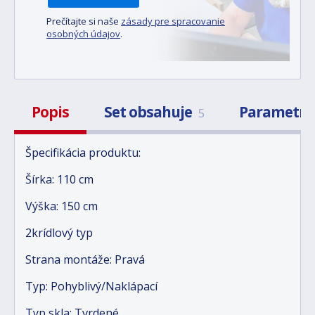
Prečítajte si naše
zásady pre spracovanie
osobných údajov
.
Popis
Set obsahuje
Parametr
5
Špecifikácia produktu:
Šírka: 110 cm
Výška: 150 cm
2krídlový typ
Strana montáže: Pravá
Typ: Pohyblivý/Naklápací
Typ skla: Tvrdené