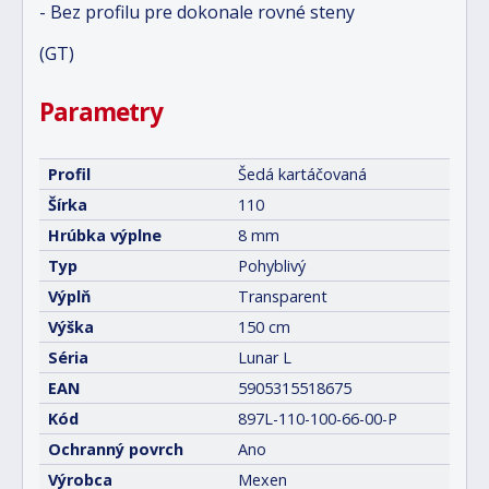
- Bez profilu pre dokonale rovné steny
(GT)
Parametry
Profil
Šedá kartáčovaná
Šírka
110
Hrúbka výplne
8 mm
Typ
Pohyblivý
Výplň
Transparent
Výška
150 cm
Séria
Lunar L
EAN
5905315518675
Kód
897L-110-100-66-00-P
Ochranný povrch
Ano
Výrobca
Mexen