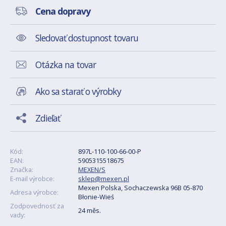
Cena dopravy
Sledovať dostupnost tovaru
Otázka na tovar
Ako sa starať o výrobky
Zdieľať
Kód:
897L-110-100-66-00-P
EAN:
5905315518675
Značka:
MEXEN/S
E-mail výrobce:
sklep@mexen.pl
Mexen Polska, Sochaczewska 96B 05-870
Adresa výrobce:
Błonie-Wieś
Zodpovednosť za
24 měs.
vady: