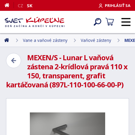
CZ
SK
PRIHLÁSIŤ SA
Vane a vaňové zásteny
Vaňové zásteny
MEXE
MEXEN/S - Lunar L vaňová
zástena 2-krídlová pravá 110 x
150, transparent, grafit
kartáčovaná (897L-110-100-66-00-P)