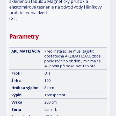
sklenenou tabuľou Magnetický prúžok a
elastomérové tesnenie na odvod vody Hliníkový
prah tesnenia dverí
(GT)
Parametry
AKLIMATIZÁCIA
Před instalací se musí zajistit
dostatečná AKLIMATIZACE zboží
podle ročního období, minimálně
48 hodin při pokojové teplotě.
Profil
Bílá
Šírka
150
Hrúbka výplne
8 mm
Výplň
Transparent
Výška
200 cm
Séria
Lunar L