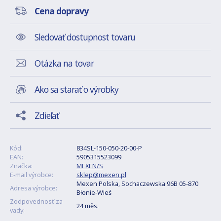
Cena dopravy
Sledovať dostupnost tovaru
Otázka na tovar
Ako sa starať o výrobky
Zdieľať
Kód:
834SL-150-050-20-00-P
EAN:
5905315523099
Značka:
MEXEN/S
E-mail výrobce:
sklep@mexen.pl
Mexen Polska, Sochaczewska 96B 05-870
Adresa výrobce:
Błonie-Wieś
Zodpovednosť za
24 měs.
vady: