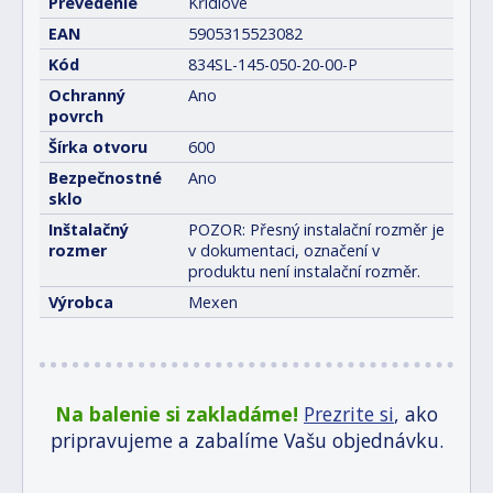
Prevedenie
Křídlové
EAN
5905315523082
Kód
834SL-145-050-20-00-P
Ochranný
Ano
povrch
Šírka otvoru
600
Bezpečnostné
Ano
sklo
Inštalačný
POZOR: Přesný instalační rozměr je
rozmer
v dokumentaci, označení v
produktu není instalační rozměr.
Výrobca
Mexen
Na balenie si zakladáme!
Prezrite si
, ako
pripravujeme a zabalíme Vašu objednávku.