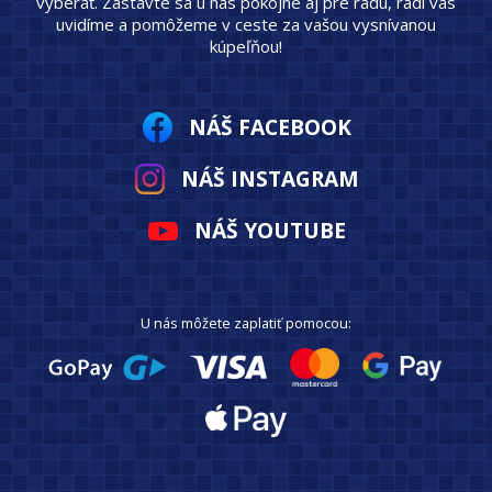
vyberať. Zastavte sa u nás pokojne aj pre radu, radi vás
uvidíme a pomôžeme v ceste za vašou vysnívanou
kúpeľňou!
NÁŠ FACEBOOK
NÁŠ INSTAGRAM
NÁŠ YOUTUBE
U nás môžete zaplatiť pomocou: