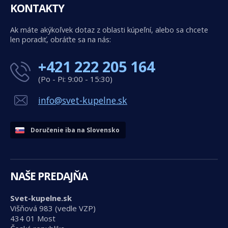
KONTAKTY
Ak máte akýkoľvek dotaz z oblasti kúpeľní, alebo sa chcete
len poradiť, obráťte sa na nás:
+421 222 205 164
(Po - Pi: 9:00 - 15:30)
info@svet-kupelne.sk
Doručenie iba na Slovensko
NAŠE PREDAJŇA
Svet-kupelne.sk
Višňová 983 (vedle VZP)
434 01 Most