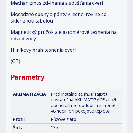
Mechanizmus zdvíhania a spúšťania dverí
Mosadzné spony a pánty v jednej rovine so
sklenenou tabuľou
Magnetický prúžok a elastomérové tesnenia na
odvod vody
Hliníkový prah tesnenia dverí
(GT)
Parametry
AKLIMATIZÁCIA
Před instalací se musí zajistit
dostatečná AKLIMATIZACE zboží
podle ročního období, minimálně
48 hodin při pokojové teplotě.
Profil
Růžové zlato
Šírka
135