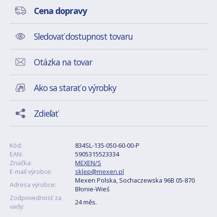
Cena dopravy
Sledovať dostupnost tovaru
Otázka na tovar
Ako sa starať o výrobky
Zdieľať
Kód:
834SL-135-050-60-00-P
EAN:
5905315523334
Značka:
MEXEN/S
E-mail výrobce:
sklep@mexen.pl
Mexen Polska, Sochaczewska 96B 05-870
Adresa výrobce:
Błonie-Wieś
Zodpovednosť za
24 měs.
vady: