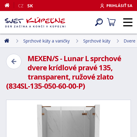
CZ
SK
PRIHLÁSIŤ SA
Sprchové kúty a vaničky
Sprchové kúty
Dvere 
MEXEN/S - Lunar L sprchové
dvere krídlové pravé 135,
transparent, ružové zlato
(834SL-135-050-60-00-P)