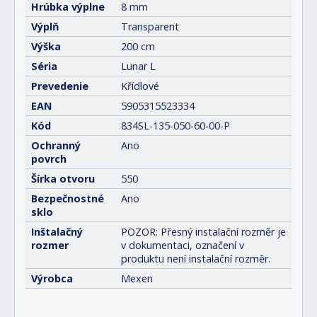
Hrúbka výplne
8 mm
Výplň
Transparent
Výška
200 cm
Séria
Lunar L
Prevedenie
Křídlové
EAN
5905315523334
Kód
834SL-135-050-60-00-P
Ochranný
Ano
povrch
Šírka otvoru
550
Bezpečnostné
Ano
sklo
Inštalačný
POZOR: Přesný instalační rozměr je
rozmer
v dokumentaci, označení v
produktu není instalační rozměr.
Výrobca
Mexen