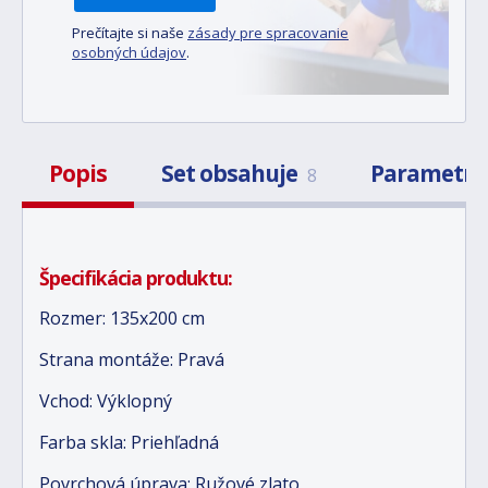
Prečítajte si naše
zásady pre spracovanie
osobných údajov
.
Popis
Set obsahuje
Parametr
8
Špecifikácia produktu:
Rozmer: 135x200 cm
Strana montáže: Pravá
Vchod: Výklopný
Farba skla: Priehľadná
Povrchová úprava: Ružové zlato