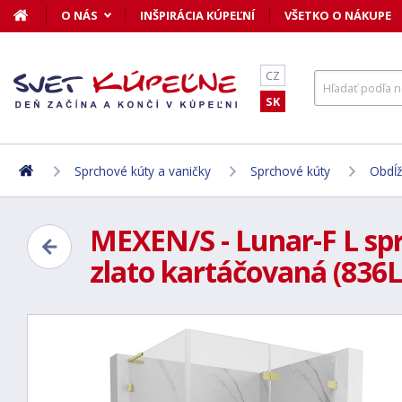
O NÁS
INŠPIRÁCIA KÚPEĽNÍ
VŠETKO O NÁKUPE
CZ
SK
Sprchové kúty a vaničky
Sprchové kúty
Obdĺž
MEXEN/S - Lunar-F L spr
zlato kartáčovaná (836L