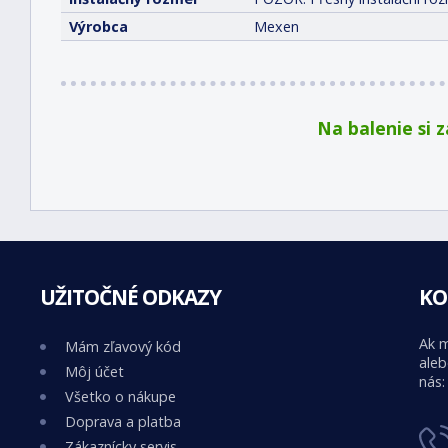
Výrobca
Mexen
Na balenie si 
UŽITOČNÉ ODKAZY
KO
Ak m
Mám zľavový kód
aleb
Môj účet
nás:
Všetko o nákupe
Doprava a platba
Zákaznícky servis