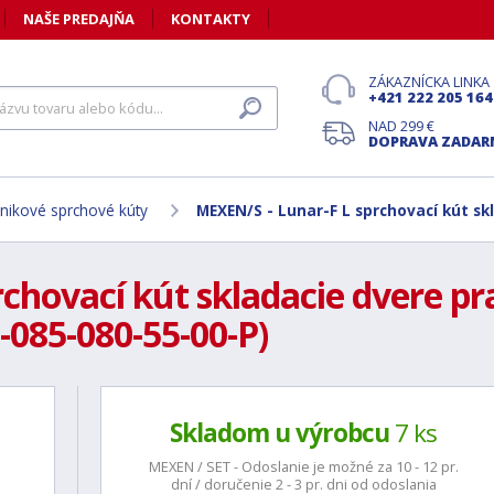
NAŠE PREDAJŇA
KONTAKTY
ZÁKAZNÍCKA LINKA
+421 222 205 164
NAD 299 €
DOPRAVA ZADA
nikové sprchové kúty
MEXEN/S - Lunar-F L sprchovací kút sk
chovací kút skladacie dvere pra
-085-080-55-00-P)
Skladom u výrobcu
7 ks
MEXEN / SET - Odoslanie je možné za 10 - 12 pr.
dní / doručenie 2 - 3 pr. dni od odoslania