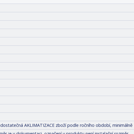
tit dostatečná AKLIMATIZACE zboží podle ročního období, minimálně 
měr je v dokumentaci, označení v produktu není instalační rozměr.