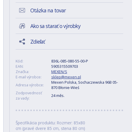
Otázka na tovar
Ako sa starať o výrobky
Zdieľať
Kód:
836L-085-080-55-00-P
EAN:
5905315509703
Značka:
MEXEN/S
E-mail výrobce:
sklep@mexen.pl
Mexen Polska, Sochaczewska 96B 05-
Adresa výrobce:
870 Błonie-Wieś
Zodpovednosť
24 měs.
za vady:
Špecifikácia produktu: Rozmer: 85x80
cm (pravé dvere 85 cm, stena 80 cm)