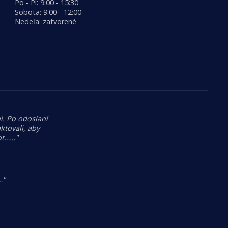
Po - Pi: 9:00 - 15:30
Sobota: 9:00 - 12:00
Nedeľa: zatvorené
i. Po odoslaní
tovali, aby
hot……"
…"