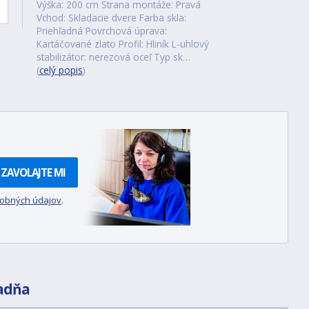
Výška: 200 cm Strana montáže: Pravá
Vchod: Skladacie dvere Farba skla:
Priehľadná Povrchová úprava:
Kartáčované zlato Profil: Hliník L-uhlový
stabilizátor: nerezová oceľ Typ sk…
(
celý popis
)
ZAVOLAJTE MI
sobných údajov
.
adňa