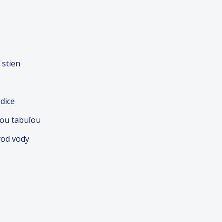
 stien
dice
nou tabuľou
vod vody