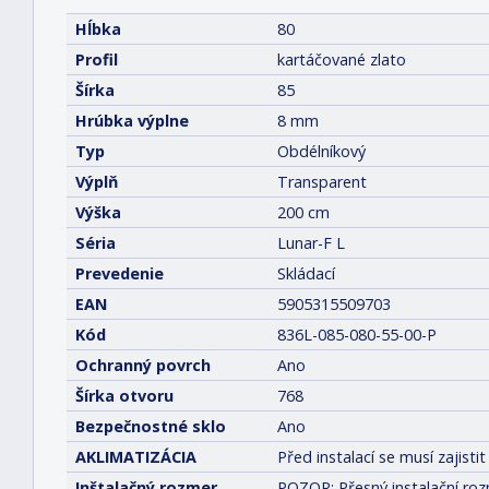
Hĺbka
80
Profil
kartáčované zlato
Šírka
85
Hrúbka výplne
8 mm
Typ
Obdélníkový
Výplň
Transparent
Výška
200 cm
Séria
Lunar-F L
Prevedenie
Skládací
EAN
5905315509703
Kód
836L-085-080-55-00-P
Ochranný povrch
Ano
Šírka otvoru
768
Bezpečnostné sklo
Ano
AKLIMATIZÁCIA
Před instalací se musí zajis
Inštalačný rozmer
POZOR: Přesný instalační roz