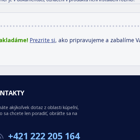
zakladáme!
Prezrite si
, ako pripravujeme a zabalíme V
NTAKTY
áte akýkoľvek dotaz z oblasti kúpeľní,
o sa chcete len poradiť, obráťte sa na
+421 222 205 164