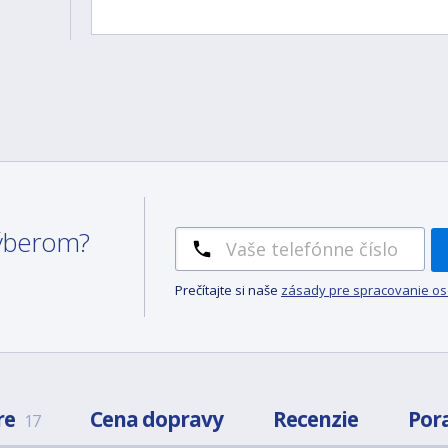
 výberom?
Prečítajte si naše
zásady pre spracovanie o
re
Cena dopravy
Recenzie
Por
17