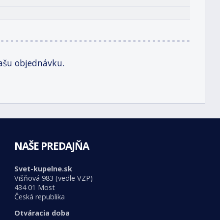
ašu objednávku.
NAŠE PREDAJŇA
Svet-kupelne.sk
Višňová 983 (vedle VZP)
434 01 Most
Česká republika
Otváracia doba