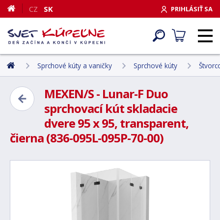
CZ
SK
PRIHLÁSIŤ SA
Sprchové kúty a vaničky
Sprchové kúty
Štvorc
MEXEN/S - Lunar-F Duo
sprchovací kút skladacie
dvere 95 x 95, transparent,
čierna (836-095L-095P-70-00)