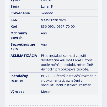
Séria
Lunar-F
Prevedenie
Skládací
EAN
5905315587824
Kód
836-095L-095P-70-00
Ochranný
Ano
povrch
Bezpečnostné
Ano
sklo
AKLIMATIZÁCIA
Před instalací se musí zajistit
dostatečná AKLIMATIZACE zboží
podle ročního období, minimálně
48 hodin při pokojové teplotě.
Inštalačný
POZOR: Přesný instalační rozměr je
rozmer
v dokumentaci, označení v
produktu není instalační rozměr.
Výrobca
Mexen