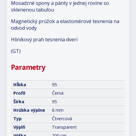
Mosadzné spony a pánty v jednej rovine so
sklenenou tabuľou
Magnetický prúžok a elastomérové tesnenia na
odvod vody
Hliníkový prah tesnenia dverí
(GT)
Parametry
Hĺbka
95
Profil
Černá
Šírka
95
Hrúbka výplne
6 mm
Typ
Čtvercová
Výplň
Transparent
Výška
200 cm