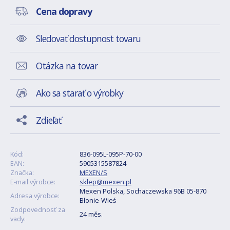
Cena dopravy
Sledovať dostupnost tovaru
Otázka na tovar
Ako sa starať o výrobky
Zdieľať
Kód:
836-095L-095P-70-00
EAN:
5905315587824
Značka:
MEXEN/S
E-mail výrobce:
sklep@mexen.pl
Mexen Polska, Sochaczewska 96B 05-870
Adresa výrobce:
Błonie-Wieś
Zodpovednosť za
24 měs.
vady: