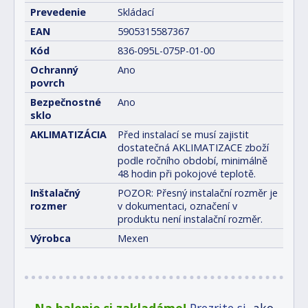
Prevedenie
Skládací
EAN
5905315587367
Kód
836-095L-075P-01-00
Ochranný
Ano
povrch
Bezpečnostné
Ano
sklo
AKLIMATIZÁCIA
Před instalací se musí zajistit
dostatečná AKLIMATIZACE zboží
podle ročního období, minimálně
48 hodin při pokojové teplotě.
Inštalačný
POZOR: Přesný instalační rozměr je
rozmer
v dokumentaci, označení v
produktu není instalační rozměr.
Výrobca
Mexen
Na balenie si zakladáme!
Prezrite si
, ako