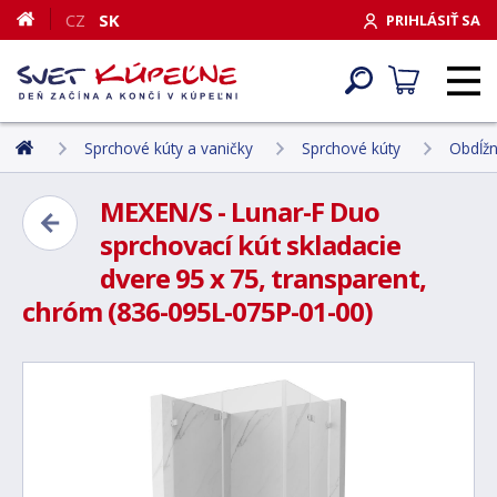
CZ
SK
PRIHLÁSIŤ SA
Sprchové kúty a vaničky
Sprchové kúty
Obdĺžn
MEXEN/S - Lunar-F Duo
sprchovací kút skladacie
dvere 95 x 75, transparent,
chróm (836-095L-075P-01-00)