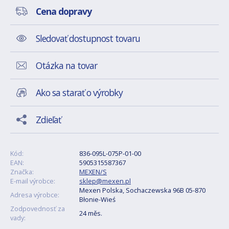
Cena dopravy
Sledovať dostupnost tovaru
Otázka na tovar
Ako sa starať o výrobky
Zdieľať
Kód:
836-095L-075P-01-00
EAN:
5905315587367
Značka:
MEXEN/S
E-mail výrobce:
sklep@mexen.pl
Mexen Polska, Sochaczewska 96B 05-870
Adresa výrobce:
Błonie-Wieś
Zodpovednosť za
24 měs.
vady: