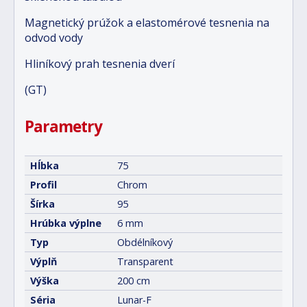
Magnetický prúžok a elastomérové tesnenia na
odvod vody
Hliníkový prah tesnenia dverí
(GT)
Parametry
Hĺbka
75
Profil
Chrom
Šírka
95
Hrúbka výplne
6 mm
Typ
Obdélníkový
Výplň
Transparent
Výška
200 cm
Séria
Lunar-F