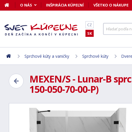
O NÁS
INŠPIRÁCIA KÚPEĽNÍ
VŠETKO O NÁKUPE
CZ
SK
Sprchové kúty a vaničky
Sprchové kúty
Dvere
MEXEN/S - Lunar-B sprch
150-050-70-00-P)