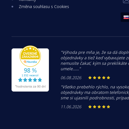
Změna souhlasu s Cookies
"Výhoda pre mňa je, že sa dá dopln
objednávky a tiež keď vybavujete z
nemusíte čakať, kým sa preklikáte
umele……"
06.08.2026
"Všetko prebehlo rýchlo, na vysoke
objednávky ma obratom telefonicky
sme si ujasnili podrobnosti, prípa
11.06.2026