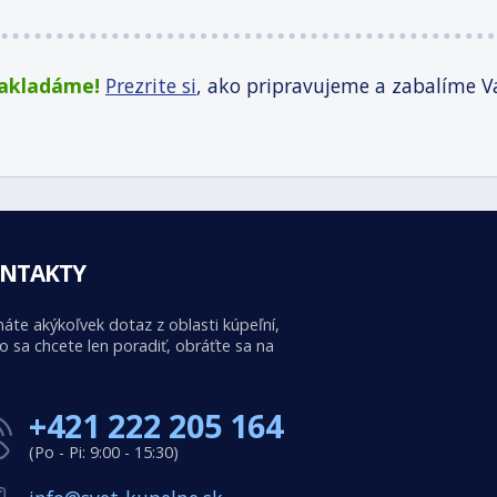
zakladáme!
Prezrite si
, ako pripravujeme a zabalíme V
NTAKTY
áte akýkoľvek dotaz z oblasti kúpeľní,
o sa chcete len poradiť, obráťte sa na
+421 222 205 164
(Po - Pi: 9:00 - 15:30)