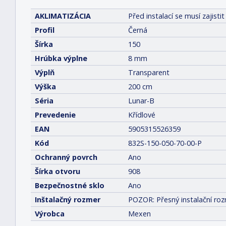
AKLIMATIZÁCIA
Před instalací se musí zajis
Profil
Černá
Šírka
150
Hrúbka výplne
8 mm
Výplň
Transparent
Výška
200 cm
Séria
Lunar-B
Prevedenie
Křídlové
EAN
5905315526359
Kód
832S-150-050-70-00-P
Ochranný povrch
Ano
Šírka otvoru
908
Bezpečnostné sklo
Ano
Inštalačný rozmer
POZOR: Přesný instalační roz
Výrobca
Mexen