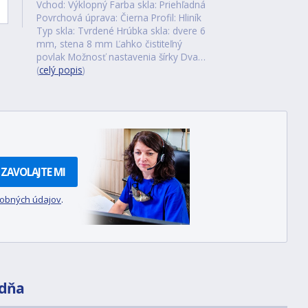
Vchod: Výklopný Farba skla: Priehľadná
Povrchová úprava: Čierna Profil: Hliník
Typ skla: Tvrdené Hrúbka skla: dvere 6
mm, stena 8 mm Ľahko čistiteľný
povlak Možnosť nastavenia šírky Dva…
(
celý popis
)
ZAVOLAJTE MI
sobných údajov
.
dňa