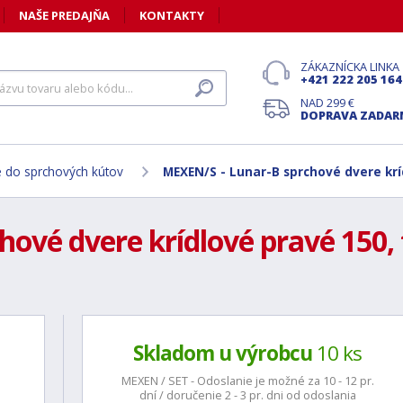
NAŠE PREDAJŇA
KONTAKTY
ZÁKAZNÍCKA LINKA
+421 222 205 164
NAD 299 €
DOPRAVA ZADA
 do sprchových kútov
MEXEN/S - Lunar-B sprchové dvere krí
ové dvere krídlové pravé 150, 
Skladom u výrobcu
10 ks
MEXEN / SET - Odoslanie je možné za 10 - 12 pr.
dní / doručenie 2 - 3 pr. dni od odoslania