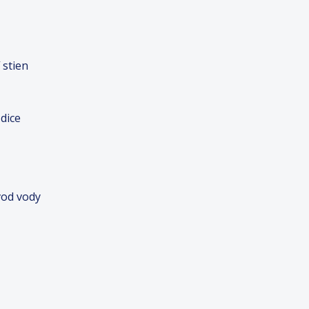
 stien
dice
vod vody