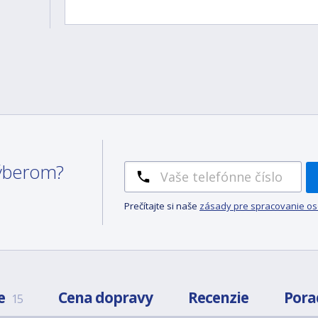
 výberom?
Prečítajte si naše
zásady pre spracovanie o
e
Cena dopravy
Recenzie
Pora
15