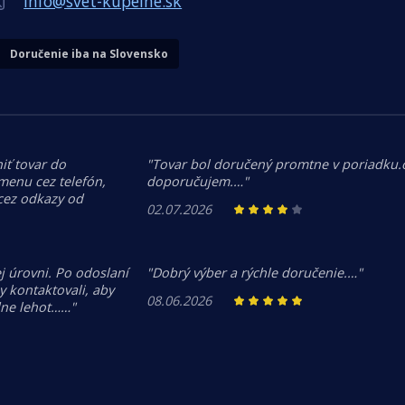
info@svet-kupelne.sk
Doručenie iba na Slovensko
iť tovar do
"Tovar bol doručený promtne v poriadku
menu cez telefón,
doporučujem.…"
 cez odkazy od
02.07.2026
j úrovni. Po odoslaní
"Dobrý výber a rýchle doručenie.…"
 kontaktovali, aby
08.06.2026
dne lehot……"