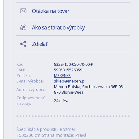
Otázka na tovar
Ako sa starať o výrobky
Zdieľať
Kód:
832S-150-050-70-00-P
EAN:
5905315526359
Značka:
MEXEN/S
E-mail výrobce:
sklep@mexen.pl
Mexen Polska, Sochaczewska 96B 05-
Adresa výrobce:
870 Błonie-Wieś
Zodpovednosť
24 měs.
za vady:
Špecifikácia produktu: Rozmer:
150x200 cm Strana montáže: Pravá