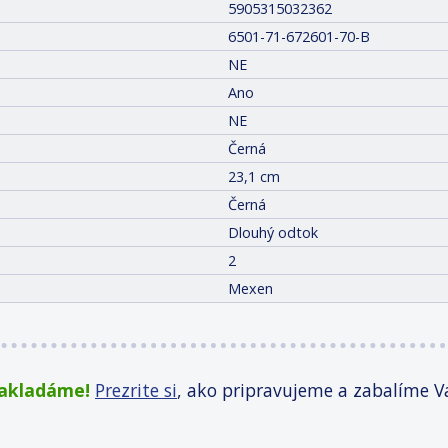
5905315032362
6501-71-672601-70-B
NE
Ano
NE
Černá
23,1 cm
Černá
Dlouhý odtok
2
Mexen
zakladáme!
Prezrite si
, ako pripravujeme a zabalíme V