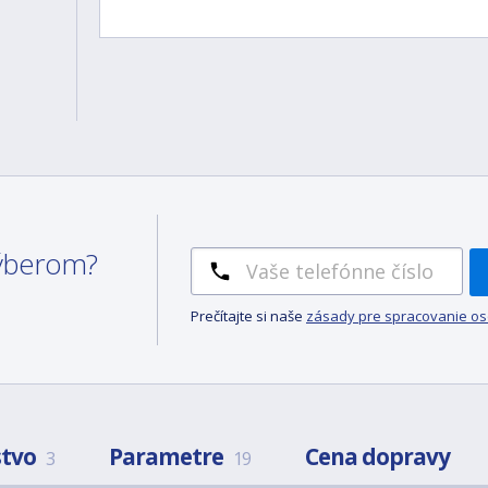
 výberom?
Prečítajte si naše
zásady pre spracovanie o
stvo
Parametre
Cena dopravy
3
19