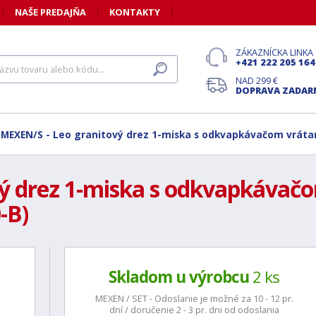
NAŠE PREDAJŇA
KONTAKTY
ZÁKAZNÍCKA LINKA
+421 222 205 164
NAD 299 €
DOPRAVA ZADA
MEXEN/S - Leo granitový drez 1-miska s odkvapkávačom vrátan
ý drez 1-miska s odkvapkávačom
-B)
Skladom u výrobcu
2 ks
MEXEN / SET - Odoslanie je možné za 10 - 12 pr.
dní / doručenie 2 - 3 pr. dni od odoslania