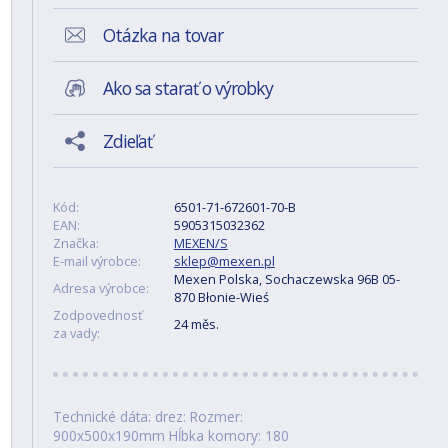
Otázka na tovar
Ako sa starať o výrobky
Zdieľať
Kód:
6501-71-672601-70-B
EAN:
5905315032362
Značka:
MEXEN/S
E-mail výrobce:
sklep@mexen.pl
Mexen Polska, Sochaczewska 96B 05-
Adresa výrobce:
870 Błonie-Wieś
Zodpovednosť
24 měs.
za vady:
Technické dáta: drez: Rozmer:
900x500x190mm Hĺbka komory: 180