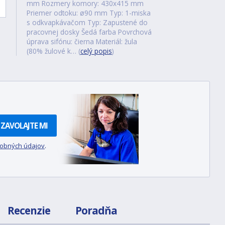
mm Rozmery komory: 430x415 mm
Priemer odtoku: ø90 mm Typ: 1-miska
s odkvapkávačom Typ: Zapustené do
pracovnej dosky Šedá farba Povrchová
úprava sifónu: čierna Materiál: žula
(80% žulové k… (
celý popis
)
ZAVOLAJTE MI
sobných údajov
.
Recenzie
Poradňa