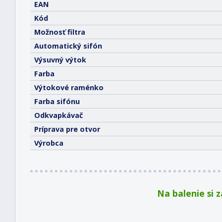
EAN
Kód
Možnosť filtra
Automatický sifón
Výsuvný výtok
Farba
Výtokové raménko
Farba sifónu
Odkvapkávač
Príprava pre otvor
Výrobca
Na balenie si 