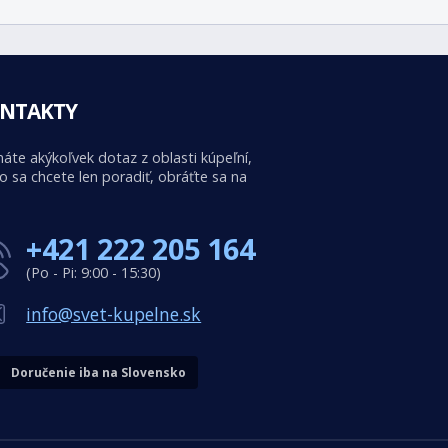
NTAKTY
áte akýkoľvek dotaz z oblasti kúpeľní,
o sa chcete len poradiť, obráťte sa na
+421 222 205 164
(Po - Pi: 9:00 - 15:30)
info@svet-kupelne.sk
Doručenie iba na Slovensko