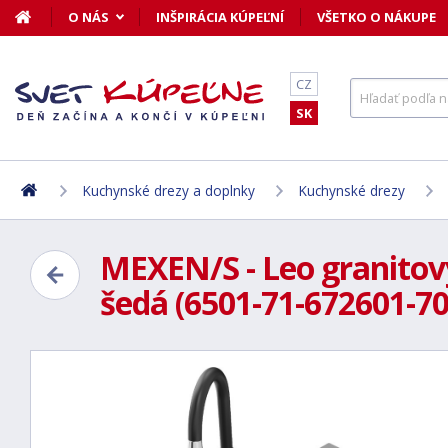
O NÁS
INŠPIRÁCIA KÚPEĽNÍ
VŠETKO O NÁKUPE
CZ
SK
Kuchynské drezy a doplnky
Kuchynské drezy
MEXEN/S - Leo granitov
šedá (6501-71-672601-70