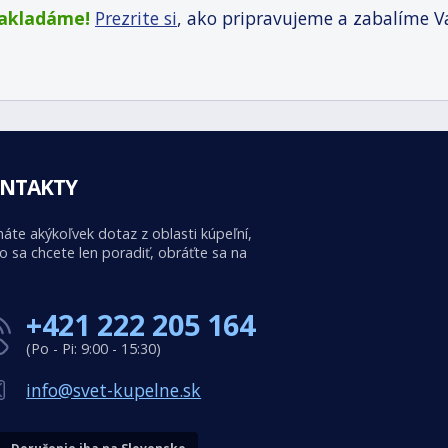
zakladáme!
Prezrite si
, ako pripravujeme a zabalíme V
NTAKTY
áte akýkoľvek dotaz z oblasti kúpeľní,
o sa chcete len poradiť, obráťte sa na
+421 222 205 164
(Po - Pi: 9:00 - 15:30)
info@svet-kupelne.sk