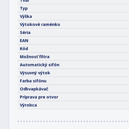
Tvar
Typ
Výška
Výtokové raménko
Séria
EAN
Kód
Možnosť filtra
Automatický sifón
Výsuvný výtok
Farba sifónu
Odkvapkávač
Príprava pre otvor
Výrobca