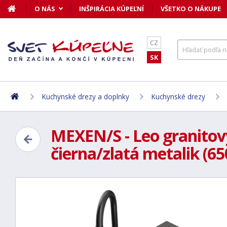
O NÁS
INŠPIRÁCIA KÚPEĽNÍ
VŠETKO O NÁKUPE
CZ
SK
Kuchynské drezy a doplnky
Kuchynské drezy
MEXEN/S - Leo granitov
čierna/zlatá metalik (6