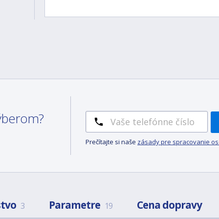
 výberom?
Prečítajte si naše
zásady pre spracovanie o
stvo
Parametre
Cena dopravy
3
19