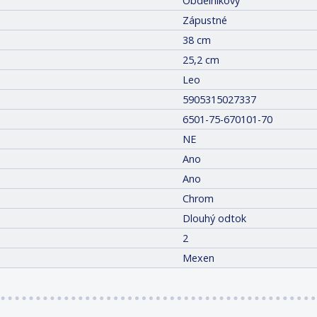
Obdélníkový
Zápustné
38 cm
25,2 cm
Leo
5905315027337
6501-75-670101-70
NE
Ano
Ano
Chrom
Dlouhý odtok
2
Mexen