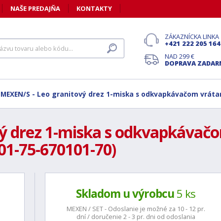
NAŠE PREDAJŇA
KONTAKTY
ZÁKAZNÍCKA LINKA
+421 222 205 164
NAD 299 €
DOPRAVA ZADA
MEXEN/S - Leo granitový drez 1-miska s odkvapkávačom vrátane
ý drez 1-miska s odkvapkávačom
501-75-670101-70)
Skladom u výrobcu
5 ks
MEXEN / SET - Odoslanie je možné za 10 - 12 pr.
dní / doručenie 2 - 3 pr. dni od odoslania