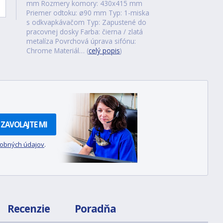
mm Rozmery komory: 430x415 mm
Priemer odtoku: ø90 mm Typ: 1-miska
s odkvapkávačom Typ: Zapustené do
pracovnej dosky Farba: čierna / zlatá
metalíza Povrchová úprava sifónu:
Chrome Materiál… (
celý popis
)
ZAVOLAJTE MI
sobných údajov
.
Recenzie
Poradňa