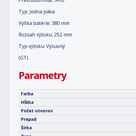
Prevzdušňovač: Áno
Typ: Jedna páka
Výška batérie: 380 mm
Rozsah výtoku: 252 mm
Typ výtoku: Výsuvný
(GT)
Parametry
Farba
Hĺbka
Počet otvorov
Prepad
Šírka