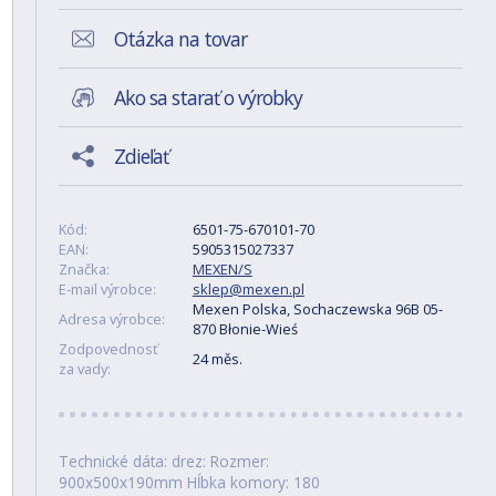
Otázka na tovar
Ako sa starať o výrobky
Zdieľať
Kód:
6501-75-670101-70
EAN:
5905315027337
Značka:
MEXEN/S
E-mail výrobce:
sklep@mexen.pl
Mexen Polska, Sochaczewska 96B 05-
Adresa výrobce:
870 Błonie-Wieś
Zodpovednosť
24 měs.
za vady:
Technické dáta: drez: Rozmer:
900x500x190mm Hĺbka komory: 180