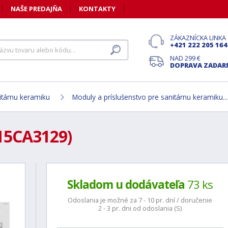
NAŠE PREDAJŇA
KONTAKTY
ZÁKAZNÍCKA LINKA
+421 222 205 164
NAD 299 €
DOPRAVA ZADA
itárnu keramiku
Moduly a príslušenstvo pre sanitárnu keramiku...
15CA3129)
Skladom u dodávateľa
73 ks
Odoslania je možné za 7 - 10 pr. dní / doručenie
2 - 3 pr. dni od odoslania (S)