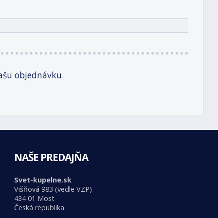
ašu objednávku.
NAŠE PREDAJŇA
Svet-kupelne.sk
Višňová 983 (vedle VZP)
434 01 Most
Česká republika