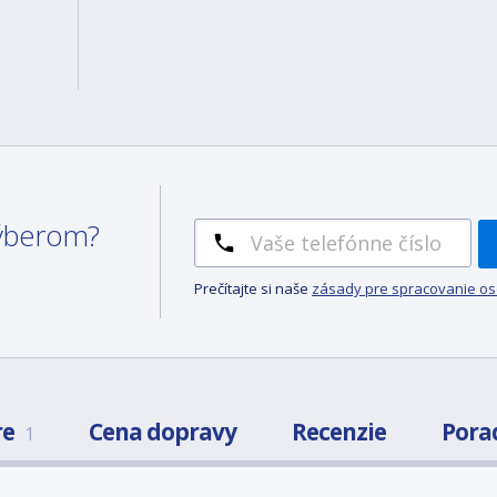
 výberom?
Prečítajte si naše
zásady pre spracovanie o
re
Cena dopravy
Recenzie
Pora
1