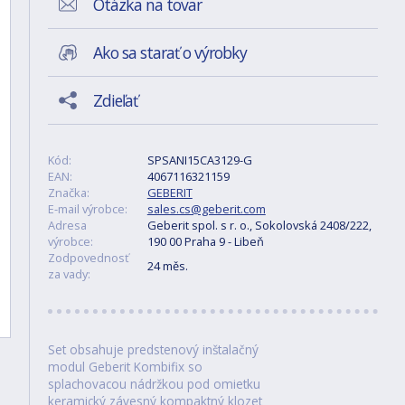
Otázka na tovar
Ako sa starať o výrobky
Zdieľať
Kód:
SPSANI15CA3129-G
EAN:
4067116321159
Značka:
GEBERIT
E-mail výrobce:
sales.cs@geberit.com
Adresa
Geberit spol. s r. o., Sokolovská 2408/222,
výrobce:
190 00 Praha 9 - Libeň
Zodpovednosť
24 měs.
za vady:
Set obsahuje predstenový inštalačný
modul Geberit Kombifix so
splachovacou nádržkou pod omietku
keramický závesný kompaktný klozet