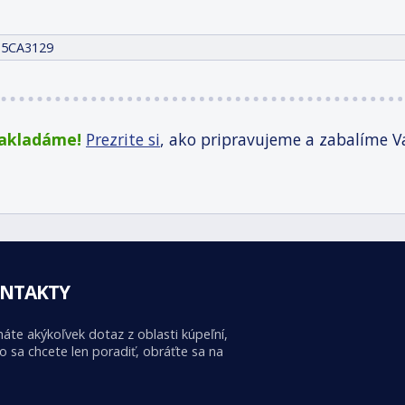
15CA3129
zakladáme!
Prezrite si
, ako pripravujeme a zabalíme V
NTAKTY
áte akýkoľvek dotaz z oblasti kúpeľní,
o sa chcete len poradiť, obráťte sa na