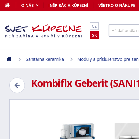
O NÁS
INŠPIRÁCIA KÚPEĽNÍ
VŠETKO O NÁKUPE
CZ
SK
Sanitárna keramika
Moduly a príslušenstvo pre san
Kombifix Geberit (SANI