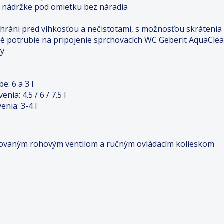
j nádržke pod omietku bez náradia
chráni pred vlhkosťou a nečistotami, s možnosťou skrátenia
é potrubie na pripojenie sprchovacích WC Geberit AquaCle
ny
: 6 a 3 l
ia: 4.5 / 6 / 7.5 l
nia: 3-4 l
egrovaným rohovým ventilom a ručným ovládacím kolieskom