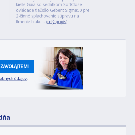
kielle Gaia so sedátkom SoftClose
ovládacie tlačidlo Geberit Sigma50 pre
2-činné splachovanie súpravu na
tlmenie hluku… (
celý popis
)
ZAVOLAJTE MI
sobných údajov
.
dňa