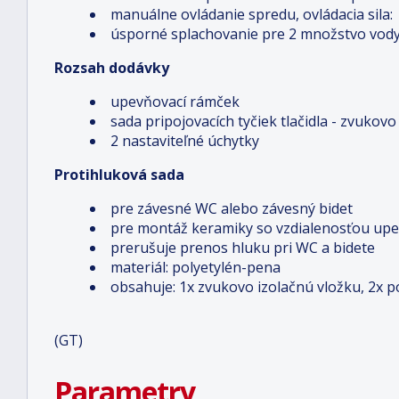
manuálne ovládanie spredu, ovládacia sila:
úsporné splachovanie pre 2 množstvo vod
Rozsah dodávky
upevňovací rámček
sada pripojovacích tyčiek tlačidla - zvukov
2 nastaviteľné úchytky
Protihluková sada
pre závesné WC alebo závesný bidet
pre montáž keramiky so vzdialenosťou upe
prerušuje prenos hluku pri WC a bidete
materiál: polyetylén-pena
obsahuje: 1x zvukovo izolačnú vložku, 2x 
(GT)
Parametry