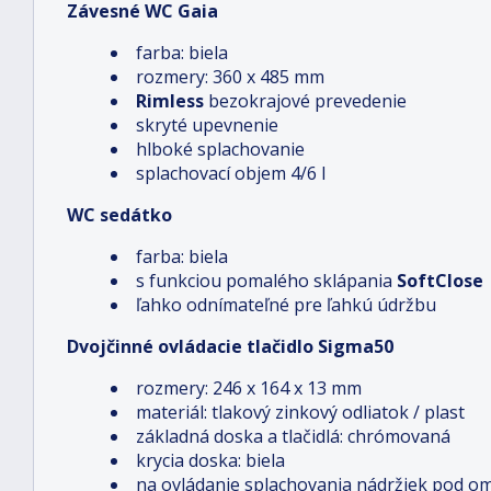
Závesné WC Gaia
farba: biela
rozmery: 360 x 485 mm
Rimless
bezokrajové prevedenie
skryté upevnenie
hlboké splachovanie
splachovací objem 4/6 l
WC sedátko
farba: biela
s funkciou pomalého sklápania
SoftClose
ľahko odnímateľné pre ľahkú údržbu
Dvojčinné ovládacie tlačidlo Sigma50
rozmery: 246 x 164 x 13 mm
materiál: tlakový zinkový odliatok / plast
základná doska a tlačidlá: chrómovaná
krycia doska: biela
na ovládanie splachovania nádržiek pod o