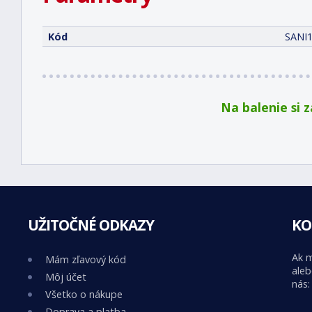
Kód
SANI
Na balenie si 
UŽITOČNÉ ODKAZY
KO
Ak m
Mám zľavový kód
aleb
Môj účet
nás:
Všetko o nákupe
Doprava a platba