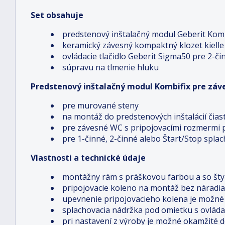
Set obsahuje
predstenový inštalačný modul Geberit Kom
keramický závesný kompaktný klozet kielle
ovládacie tlačidlo Geberit Sigma50 pre 2-č
súpravu na tlmenie hluku
Predstenový inštalačný modul Kombifix pre zá
pre murované steny
na montáž do predstenových inštalácií čia
pre závesné WC s pripojovacími rozmermi 
pre 1-činné, 2-činné alebo Štart/Stop spla
Vlastnosti a technické údaje
montážny rám s práškovou farbou a so šty
pripojovacie koleno na montáž bez náradia
upevnenie pripojovacieho kolena je možné 
splachovacia nádržka pod omietku s ovláda
pri nastavení z výroby je možné okamžité 