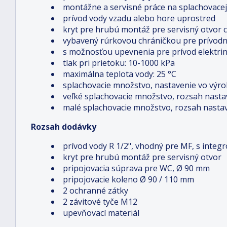
montážne a servisné práce na splachovace
prívod vody vzadu alebo hore uprostred
kryt pre hrubú montáž pre servisný otvor 
vybavený rúrkovou chráničkou pre prívodn
s možnosťou upevnenia pre prívod elektri
tlak pri prietoku: 10-1000 kPa
maximálna teplota vody: 25 °C
splachovacie množstvo, nastavenie vo výrobe
veľké splachovacie množstvo, rozsah nastaven
malé splachovacie množstvo, rozsah nastave
Rozsah dodávky
prívod vody R 1/2", vhodný pre MF, s int
kryt pre hrubú montáž pre servisný otvor
pripojovacia súprava pre WC, Ø 90 mm
pripojovacie koleno Ø 90 / 110 mm
2 ochranné zátky
2 závitové tyče M12
upevňovací materiál