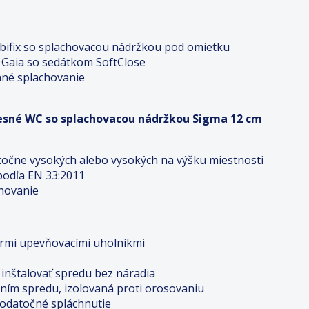
bifix so splachovacou nádržkou pod omietku
 Gaia so sedátkom SoftClose
inné splachovanie
vesné WC so splachovacou nádržkou Sigma 12 cm
stočne vysokých alebo vysokých na výšku miestnosti
podľa EN 33:2011
chovanie
rmi upevňovacími uholníkmi
inštalovať spredu bez náradia
ním spredu, izolovaná proti orosovaniu
dodatočné spláchnutie