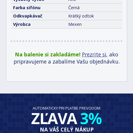
Farba sifónu
Černá
Odkvapkávač
Krátký odtok
Výrobca
Mexen
Na balenie si zakladáme!
Prezrite si
, ako
pripravujeme a zabalíme Vašu objednávku.
AUTOMATICKY PRI PLATBE PREVODOM
ZĽAVA
3%
NA VÁŠ CELÝ NÁKUP