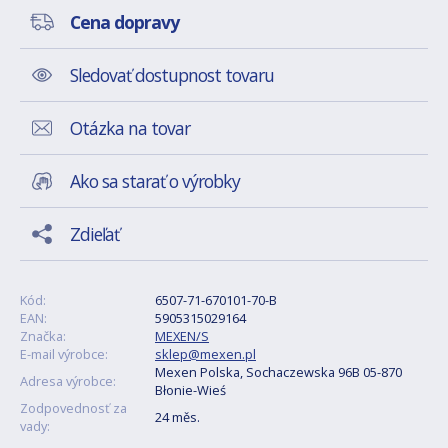
Cena dopravy
Sledovať dostupnost tovaru
Otázka na tovar
Ako sa starať o výrobky
Zdieľať
Kód:
6507-71-670101-70-B
EAN:
5905315029164
Značka:
MEXEN/S
E-mail výrobce:
sklep@mexen.pl
Mexen Polska, Sochaczewska 96B 05-870
Adresa výrobce:
Błonie-Wieś
Zodpovednosť za
24 měs.
vady: