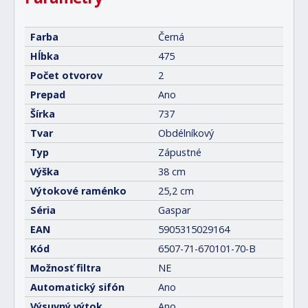
Farba
Černá
Hĺbka
475
Počet otvorov
2
Prepad
Ano
Šírka
737
Tvar
Obdélníkový
Typ
Zápustné
Výška
38 cm
Výtokové raménko
25,2 cm
Séria
Gaspar
EAN
5905315029164
Kód
6507-71-670101-70-B
Možnosť filtra
NE
Automatický sifón
Ano
Výsuvný výtok
Ano