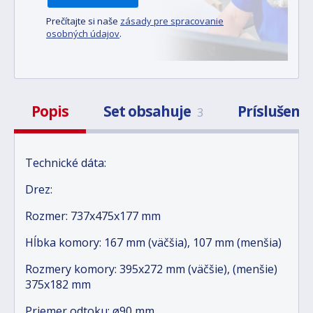
Prečítajte si naše
zásady pre spracovanie
osobných údajov
.
Popis
Set obsahuje
Príslušens
3
Technické dáta:
Drez:
Rozmer: 737x475x177 mm
Hĺbka komory: 167 mm (väčšia), 107 mm (menšia)
Rozmery komory: 395x272 mm (väčšie), (menšie)
375x182 mm
Priemer odtoku: ø90 mm