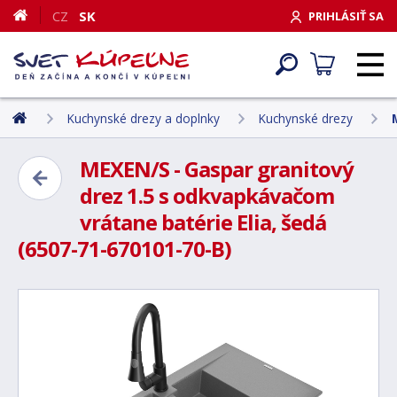
CZ
SK
PRIHLÁSIŤ SA
Kuchynské drezy a doplnky
Kuchynské drezy
MEXEN/S - Gaspar granitový
drez 1.5 s odkvapkávačom
vrátane batérie Elia, šedá
(6507-71-670101-70-B)