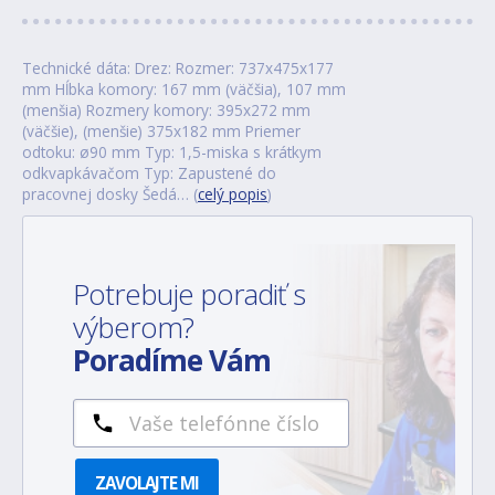
Technické dáta: Drez: Rozmer: 737x475x177
mm Hĺbka komory: 167 mm (väčšia), 107 mm
(menšia) Rozmery komory: 395x272 mm
(väčšie), (menšie) 375x182 mm Priemer
odtoku: ø90 mm Typ: 1,5-miska s krátkym
odkvapkávačom Typ: Zapustené do
pracovnej dosky Šedá… (
celý popis
)
Potrebuje poradiť s
výberom?
Poradíme Vám
ZAVOLAJTE MI