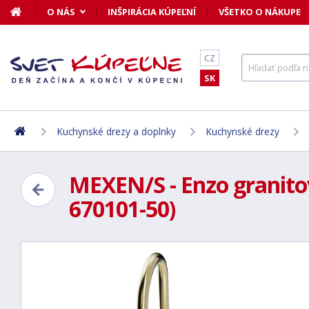
O NÁS
INŠPIRÁCIA KÚPEĽNÍ
VŠETKO O NÁKUPE
CZ
SK
Kuchynské drezy a doplnky
Kuchynské drezy
MEXEN/S - Enzo granitov
670101-50)