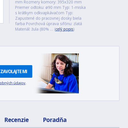
mm Rozmery komory: 395x320 mm
Priemer odtoku: ø90 mm Typ: 1-miska
s krátkym odkvapkávačom Typ:
Zapustené do pracovnej dosky biela
farba Povrchová úprava sifónu: zlatá
Materiál: žula (80% … (
celý popis
)
ZAVOLAJTE MI
sobných údajov
.
Recenzie
Poradňa