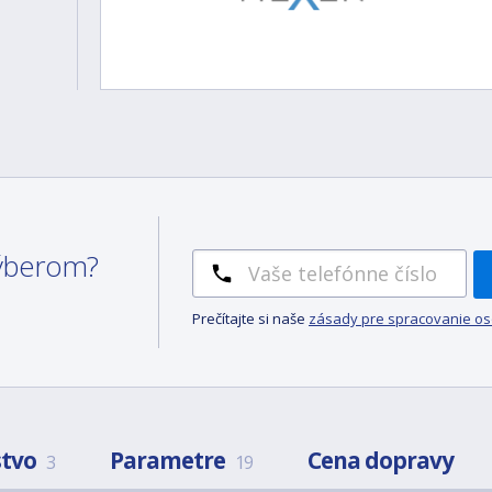
 výberom?
Prečítajte si naše
zásady pre spracovanie o
stvo
Parametre
Cena dopravy
3
19