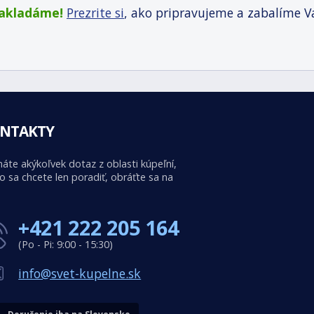
zakladáme!
Prezrite si
, ako pripravujeme a zabalíme V
NTAKTY
áte akýkoľvek dotaz z oblasti kúpeľní,
o sa chcete len poradiť, obráťte sa na
+421 222 205 164
(Po - Pi: 9:00 - 15:30)
info@svet-kupelne.sk