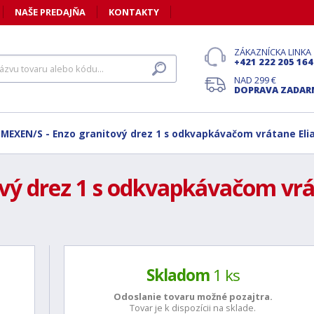
NAŠE PREDAJŇA
KONTAKTY
ZÁKAZNÍCKA LINKA
+421 222 205 164
NAD 299 €
DOPRAVA ZADA
MEXEN/S - Enzo granitový drez 1 s odkvapkávačom vrátane Elia,
ý drez 1 s odkvapkávačom vráta
Skladom
1 ks
Odoslanie tovaru možné
pozajtra.
Tovar je k dispozícii na sklade.