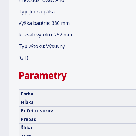
Prevzdušňovač: Áno
Typ: Jedna páka
Výška batérie: 380 mm
Rozsah výtoku: 252 mm
Typ výtoku: Výsuvný
(GT)
Parametry
Farba
Hĺbka
Počet otvorov
Prepad
Šírka