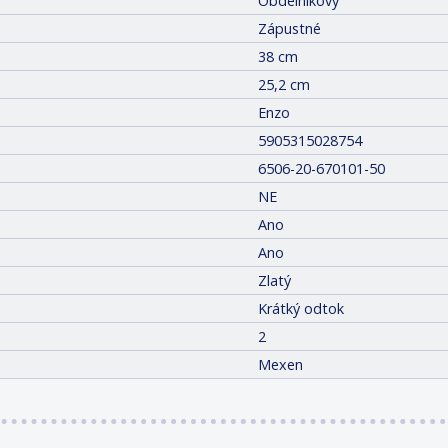
Obdélníkový
Zápustné
38 cm
25,2 cm
Enzo
5905315028754
6506-20-670101-50
NE
Ano
Ano
Zlatý
Krátký odtok
2
Mexen