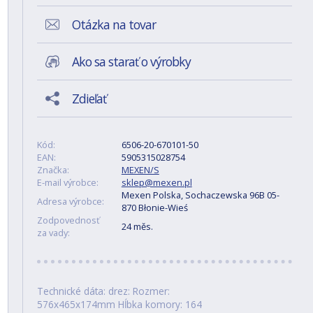
Otázka na tovar
Ako sa starať o výrobky
Zdieľať
Kód:
6506-20-670101-50
EAN:
5905315028754
Značka:
MEXEN/S
E-mail výrobce:
sklep@mexen.pl
Mexen Polska, Sochaczewska 96B 05-
Adresa výrobce:
870 Błonie-Wieś
Zodpovednosť
24 měs.
za vady:
Technické dáta: drez: Rozmer:
576x465x174mm Hĺbka komory: 164