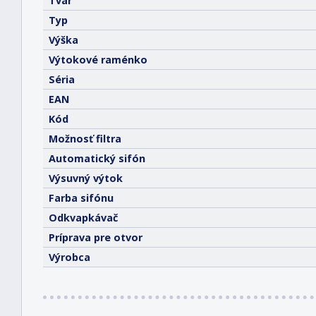
Tvar
Typ
Výška
Výtokové raménko
Séria
EAN
Kód
Možnosť filtra
Automatický sifón
Výsuvný výtok
Farba sifónu
Odkvapkávač
Príprava pre otvor
Výrobca