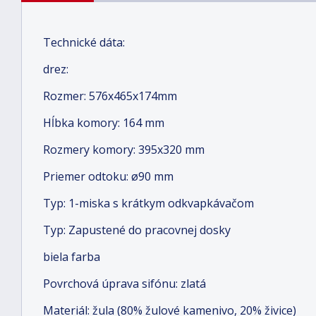
Technické dáta:
drez:
Rozmer: 576x465x174mm
Hĺbka komory: 164 mm
Rozmery komory: 395x320 mm
Priemer odtoku: ø90 mm
Typ: 1-miska s krátkym odkvapkávačom
Typ: Zapustené do pracovnej dosky
biela farba
Povrchová úprava sifónu: zlatá
Materiál: žula (80% žulové kamenivo, 20% živice)