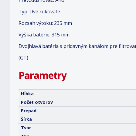
Prevzdušňovač: Áno
Typ: Dve rukoväte
Rozsah výtoku: 235 mm
Výška batérie: 315 mm
Dvojhlavá batéria s prídavným kanálom pre filtrov
(GT)
Parametry
Hĺbka
Počet otvorov
Prepad
Šírka
Tvar