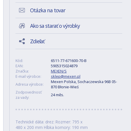
Otázka na tovar
Ako sa starať o výrobky
Zdieľať
Kód:
6511-77-671600-70-B
EAN:
5905315024879
Značka:
MEXEN/S
E-mail výrobce:
sklep@mexen.pl
Mexen Polska, Sochaczewska 96B 05-
Adresa výrobce:
870 Błonie-Wieś
Zodpovednosť
24 měs.
za vady:
Technické dáta: drez: Rozmer: 795 x
480 x 200 mm Hĺbka komory: 190 mm