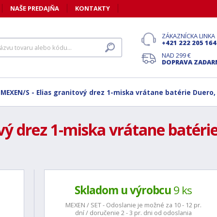
NAŠE PREDAJŇA
KONTAKTY
ZÁKAZNÍCKA LINKA
+421 222 205 164
NAD 299 €
DOPRAVA ZADA
MEXEN/S - Elias granitový drez 1-miska vrátane batérie Duero,
vý drez 1-miska vrátane batérie
Skladom u výrobcu
9 ks
MEXEN / SET - Odoslanie je možné za 10 - 12 pr.
dní / doručenie 2 - 3 pr. dni od odoslania