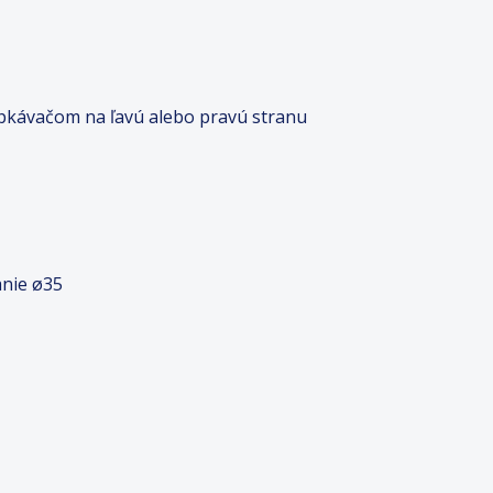
vapkávačom na ľavú alebo pravú stranu
anie ø35