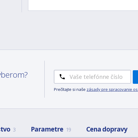
 výberom?
Prečítajte si naše
zásady pre spracovanie o
stvo
Parametre
Cena dopravy
3
19