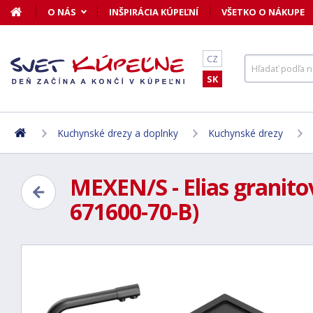
O NÁS
INŠPIRÁCIA KÚPEĽNÍ
VŠETKO O NÁKUPE
CZ
SK
Kuchynské drezy a doplnky
Kuchynské drezy
MEXEN/S - Elias granito
671600-70-B)