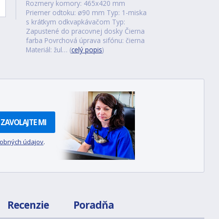
Rozmery komory: 465x420 mm
Priemer odtoku: ø90 mm Typ: 1-miska
s krátkym odkvapkávačom Typ:
Zapustené do pracovnej dosky Čierna
farba Povrchová úprava sifónu: čierna
Materiál: žul… (
celý popis
)
ZAVOLAJTE MI
sobných údajov
.
Recenzie
Poradňa