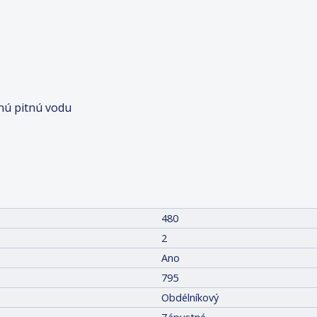
anú pitnú vodu
480
2
Ano
795
Obdélníkový