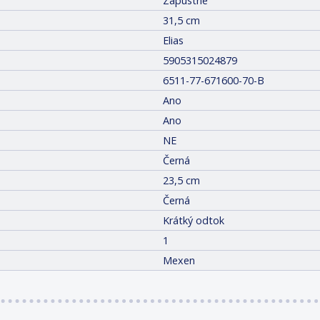
Zápustné
31,5 cm
Elias
5905315024879
6511-77-671600-70-B
Ano
Ano
NE
Černá
23,5 cm
Černá
Krátký odtok
1
Mexen