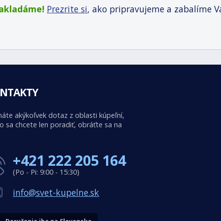
zakladáme!
Prezrite si
, ako pripravujeme a zabalíme V
NTAKTY
áte akýkoľvek dotaz z oblasti kúpeľní,
o sa chcete len poradiť, obráťte sa na
+421 222 205 164
(Po - Pi: 9:00 - 15:30)
info@svet-kupelne.sk